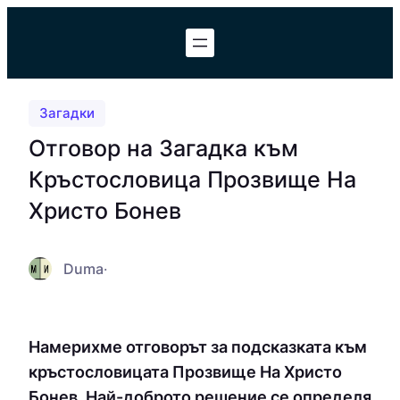
Към
съдържанието
Загадки
Отговор на Загадка към
Кръстословица Прозвище На
Христо Бонев
Duma
·
Намерихме отговорът за подсказката към
кръстословицата Прозвище На Христо
Бонев. Най-доброто решение се определя