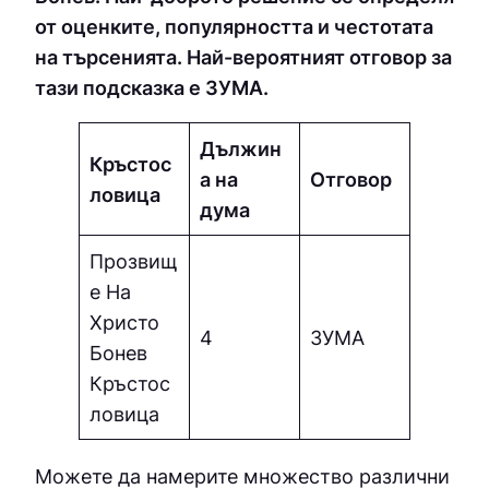
от оценките, популярността и честотата
на търсенията. Най-вероятният отговор за
тази подсказка е ЗУМA.
Дължин
Кръстос
а на
Отговор
ловица
дума
Прозвищ
е На
Христо
4
ЗУМA
Бонев
Кръстос
ловица
Можете да намерите множество различни