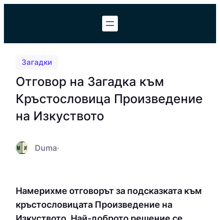
Към
съдържанието
Загадки
Отговор на Загадка към
Кръстословица Произведение
на Изкуството
Duma
·
Намерихме отговорът за подсказката към
кръстословицата Произведение на
Изкуството. Най-доброто решение се