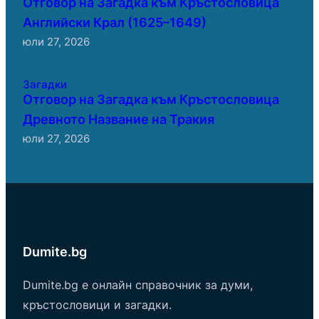
Отговор на Загадка към Кръстословица
Английски Крал (1625–1649)
юли 27, 2026
Загадки
Отговор на Загадка към Кръстословица
Древното Название на Тракия
юли 27, 2026
Dumite.bg
Dumite.bg е онлайн справочник за думи,
кръстословици и загадки.