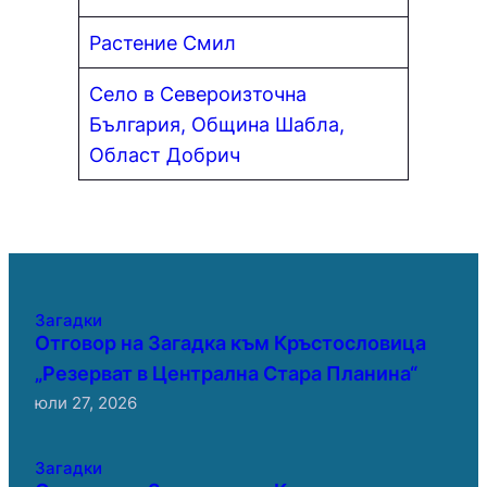
Растение Смил
Село в Североизточна
България, Община Шабла,
Област Добрич
Загадки
Отговор на Загадка към Кръстословица
„Резерват в Централна Стара Планина“
юли 27, 2026
Загадки