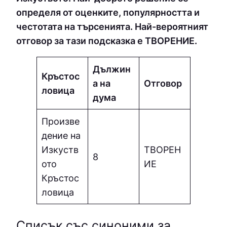
определя от оценките, популярността и
честотата на търсенията. Най-вероятният
отговор за тази подсказка е ТВOPEНИE.
Дължин
Кръстос
а на
Отговор
ловица
дума
Произве
дение на
Изкуств
ТВOPEН
8
ото
ИE
Кръстос
ловица
Списък със синоними за