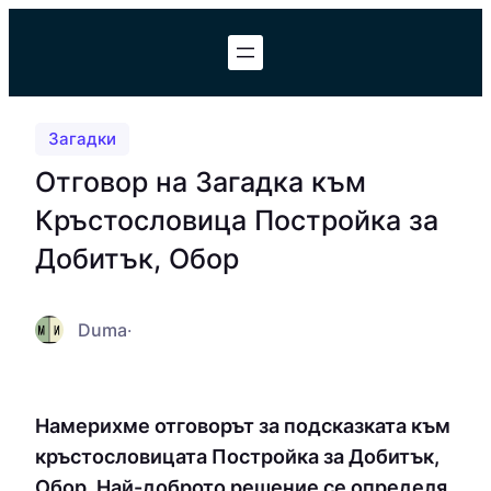
Към
съдържанието
Загадки
Отговор на Загадка към
Кръстословица Постройка за
Добитък, Обор
Duma
·
Намерихме отговорът за подсказката към
кръстословицата Постройка за Добитък,
Обор. Най-доброто решение се определя