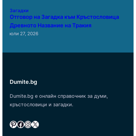
Загадки
Отговор на Загадка към Кръстословица
Древното Название на Тракия
юли 27, 2026
Dumite.bg
Dumite.bg е онлайн справочник за думи,
кръстословици и загадки.
Pinterest
Facebook
Instagram
X