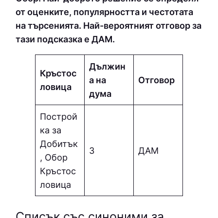
от оценките, популярността и честотата
на търсенията. Най-вероятният отговор за
тази подсказка е ДАМ.
Дължин
Кръстос
а на
Отговор
ловица
дума
Построй
ка за
Добитък
3
ДАМ
, Обор
Кръстос
ловица
Списък със синоними за