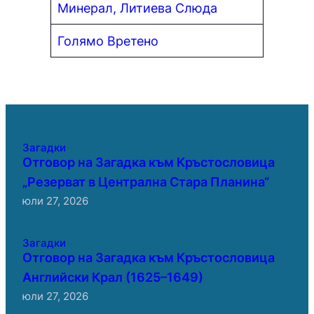
Минерал, Литиева Слюда
Голямо Вретено
Загадки
Отговор на Загадка към Кръстословица
„Резерват в Централна Стара Планина“
юли 27, 2026
Загадки
Отговор на Загадка към Кръстословица
Английски Крал (1625–1649)
юли 27, 2026