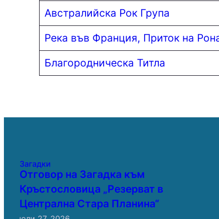
Австралийска Рок Група
Река във Франция, Приток на Рон
Благородническа Титла
Загадки
Отговор на Загадка към
Кръстословица „Резерват в
Централна Стара Планина“
юли 27, 2026