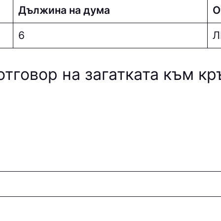
Дължина на дума
О
6
Л
отговор на загатката към к