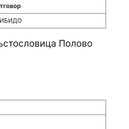
тговор
ИБИДО
ръстословица Полово