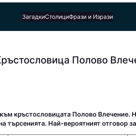
Загадки
Столици
Фрази и Изрази
 Кръстословица Полово Влеч
 към кръстословицата Полово Влечение. 
 на търсенията. Най-вероятният отговор з