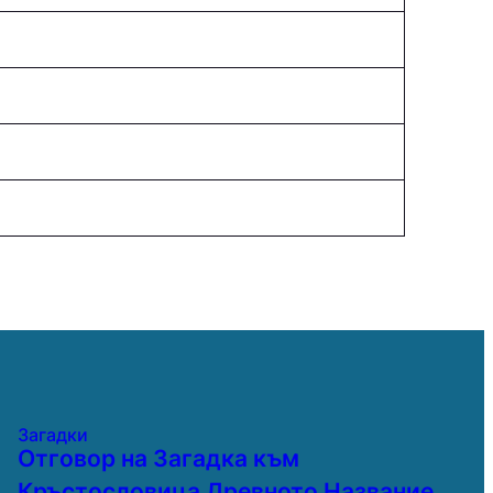
Загадки
Отговор на Загадка към
Кръстословица Древното Название