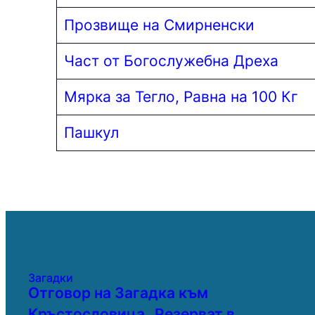
Прозвище на Смирненски
Част от Богослужебна Дреха
Мярка за Тегло, Равна на 100 Кг
Пашкул
Загадки
Отговор на Загадка към
Кръстословица „Резерват в