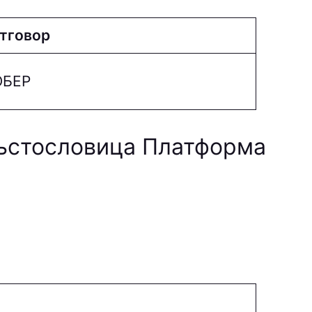
тговор
БEP
ръстословица Платформа