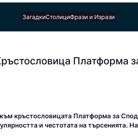
Загадки
Столици
Фрази и Изрази
 Кръстословица Платформа з
 към кръстословицата Платформа за Спо
улярността и честотата на търсенията. На