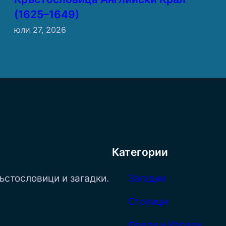
(1625–1649)
юли 27, 2026
Категории
ъстословици и загадки.
Загадки
Столици
Фрази и Изрази