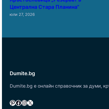
Централна Стара Планина“
юли 27, 2026
Dumite.bg
Dumite.bg е онлайн справочник за думи, кр
Pinterest
Facebook
Instagram
X