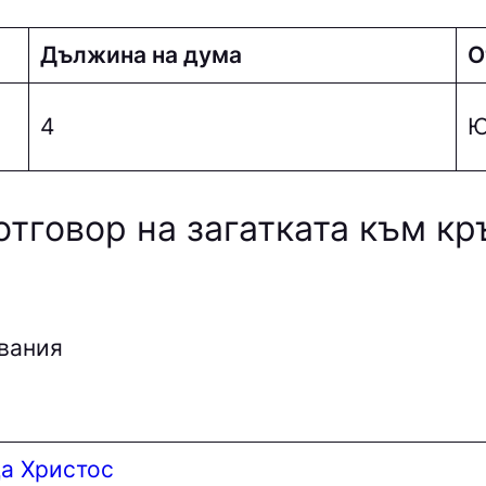
Дължина на дума
О
4
Ю
отговор на загатката към к
вания
а Христос