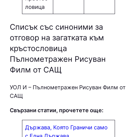
ловица
Списък със синоними за
отговор на загатката към
кръстословица
Пълнометражен Рисуван
Филм от САЩ
УОЛ И – Пълнометражен Рисуван Филм от
САЩ
Свързани статии, прочетете още:
Държава, Която Граничи само
с Една Държава