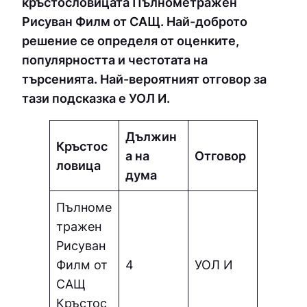
кръстословицата Пълнометражен
Рисуван Филм от САЩ. Най-доброто
решение се определя от оценките,
популярността и честотата на
търсенията. Най-вероятният отговор за
тази подсказка е УОЛ И.
Дължин
Кръстос
а на
Отговор
ловица
дума
Пълноме
тражен
Рисуван
Филм от
4
УОЛ И
САЩ
Кръстос