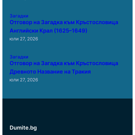
Загадки
Отговор на Загадка към Кръстословица
Английски Крал (1625–1649)
юли 27, 2026
Загадки
Отговор на Загадка към Кръстословица
Древното Название на Тракия
юли 27, 2026
Dumite.bg