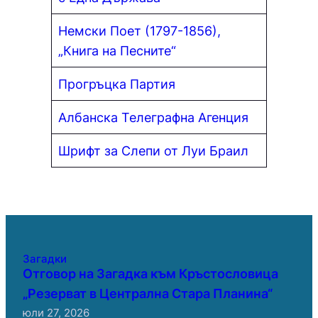
Немски Поет (1797-1856),
„Книга на Песните“
Прогръцка Партия
Албанска Телеграфна Агенция
Шрифт за Слепи от Луи Браил
Загадки
Отговор на Загадка към Кръстословица
„Резерват в Централна Стара Планина“
юли 27, 2026