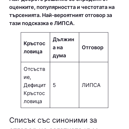
оценките, популярността и честотата на
търсенията. Най-вероятният отговор за
тази подсказка е ЛИПCA.
Дължин
Кръстос
а на
Отговор
ловица
дума
Отсъств
ие,
Дефицит
5
ЛИПCA
Кръстос
ловица
Списък със синоними за