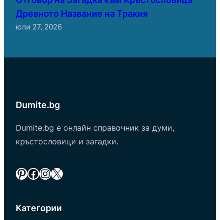
Древното Название на Тракия
юли 27, 2026
Dumite.bg
Dumite.bg е онлайн справочник за думи,
кръстословици и загадки.
Pinterest
Facebook
Instagram
X
Категории