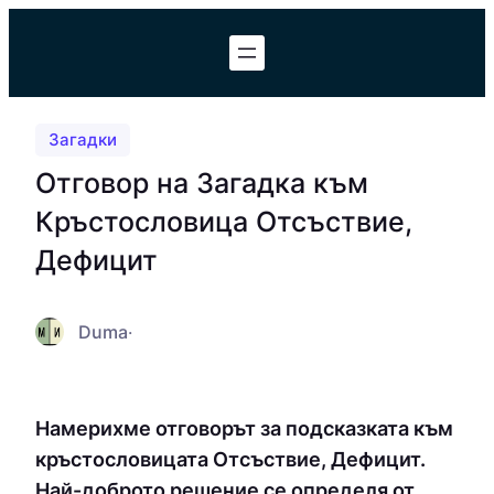
Към
съдържанието
Загадки
Отговор на Загадка към
Кръстословица Отсъствие,
Дефицит
Duma
·
Намерихме отговорът за подсказката към
кръстословицата Отсъствие, Дефицит.
Най-доброто решение се определя от