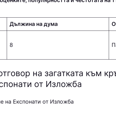
оценките, популярността и честотата на т
Дължина на дума
О
8
П
отговор на загатката към к
кспонати от Изложба
не на Експонати от Изложба