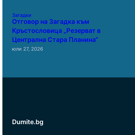
Загадки
Отговор на Загадка към
Кръстословица „Резерват в
Централна Стара Планина“
юли 27, 2026
Dumite.bg