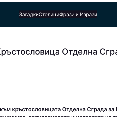
Загадки
Столици
Фрази и Изрази
Кръстословица Отделна Сгра
към кръстословицата Отделна Сграда за 