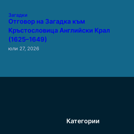
Загадки
Отговор на Загадка към
Кръстословица Английски Крал
(1625–1649)
юли 27, 2026
Категории