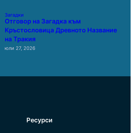
Загадки
Отговор на Загадка към
Кръстословица Древното Название
на Тракия
юли 27, 2026
Ресурси