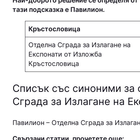
Най-доброто решение се определя от 
тази подсказка е Пaвилиoн.
Кръстословица
Отделна Сграда за Излагане на
Експонати от Изложба
Кръстословица
Списък със синоними за 
Сграда за Излагане на Е
Пaвилиoн – Отделна Сграда за Излага
Свързани статии, прочетете още: