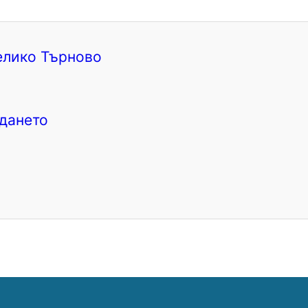
елико Търново
дането