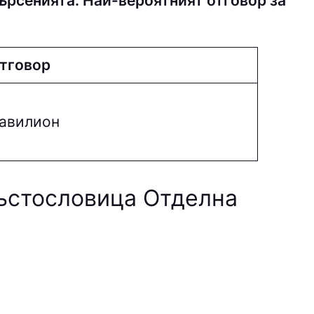
ърсенията. Най-вероятният отговор за
тговор
aвилиoн
ръстословица Отделна