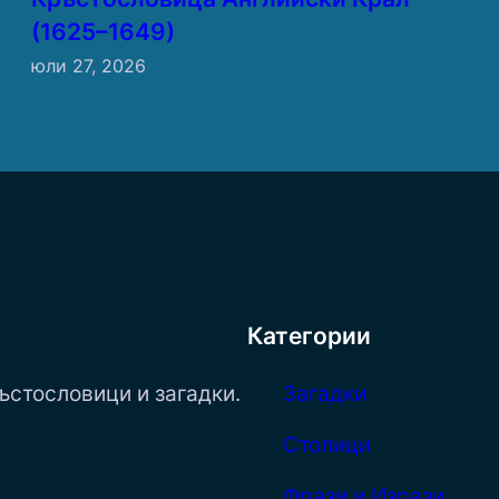
(1625–1649)
юли 27, 2026
Категории
ъстословици и загадки.
Загадки
Столици
Фрази и Изрази