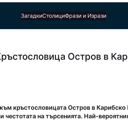
Загадки
Столици
Фрази и Изрази
Кръстословица Остров в Ка
 към кръстословицата Остров в Карибско
и честотата на търсенията. Най-вероятния