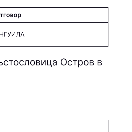
тговор
НГУИЛА
ръстословица Остров в