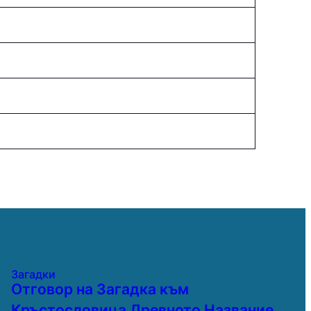
Загадки
Отговор на Загадка към
Кръстословица Древното Название