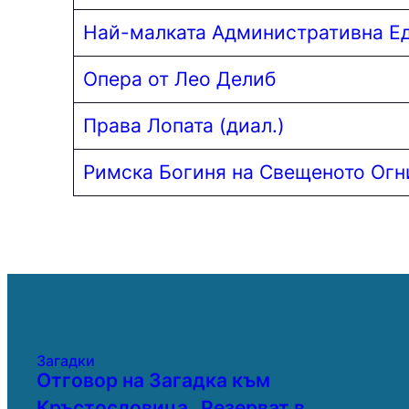
Най-малката Административна Е
Опера от Лео Делиб
Права Лопата (диал.)
Римска Богиня на Свещеното Ог
Загадки
Отговор на Загадка към
Кръстословица „Резерват в