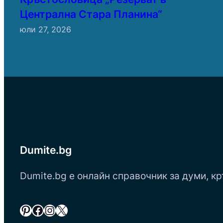
Централна Стара Планина“
юли 27, 2026
Dumite.bg
Dumite.bg е онлайн справочник за думи, кр
Pinterest
Facebook
Instagram
X