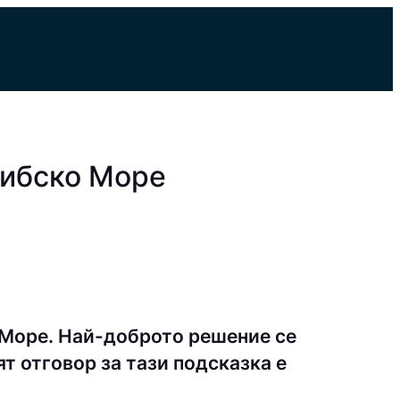
рибско Море
 Море. Най-доброто решение се
т отговор за тази подсказка е