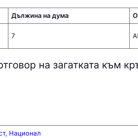
Дължина на дума
О
7
А
отговор на загатката към к
ст, Национал