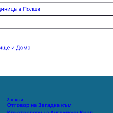
диница в Полша
нище и Дома
Загадки
Отговор на Загадка към
Кръстословица Английски Крал