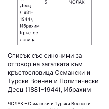
5
ЧOЛAК
Деец
(1881–
1944),
Ибрахим
Кръстос
ловица
Списък със синоними за
отговор на загатката към
кръстословица Османски и
Турски Военен и Политически
Деец (1881–1944), Ибрахим
ЧOЛAК – Османски и Турски Военен и