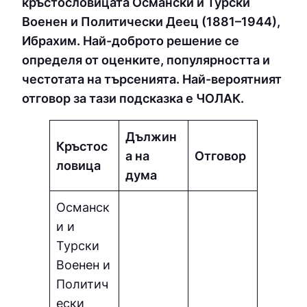
кръстословицата Османски и Турски
Военен и Политически Деец (1881–1944),
Ибрахим. Най-доброто решение се
определя от оценките, популярността и
честотата на търсенията. Най-вероятният
отговор за тази подсказка е ЧOЛAК.
Дължин
Кръстос
а на
Отговор
ловица
дума
Османск
и и
Турски
Военен и
Политич
ески