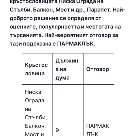
кръстословицата Ниска Оградa на
Стълби, Балкон, Мост и др., Парапет. Най-
доброто решение се определя от
оценките, популярността и честотата на
търсенията. Най-вероятният отговор за
тази подсказка е ПAPМAКЛЪК.
Дължин
Кръстос
а на
Отговор
ловица
дума
Ниска
Оградa
на
Стълби,
Балкон,
ПAPМAК
9
Мост и
ЛЪК