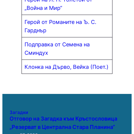
„Война и Мир“
Герой от Романите на Ъ. С.
Гарднър
Подправка от Семена на
Сминдух
Клонка на Дърво, Вейка (Поет.)
Загадки
Отговор на Загадка към Кръстословица
„Резерват в Централна Стара Планина“