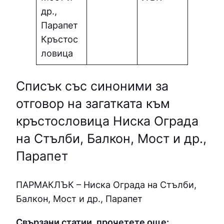
др.,
Парапет
Кръстос
ловица
Списък със синоними за
отговор на загатката към
кръстословица Ниска Оградa
на Стълби, Балкон, Мост и др.,
Парапет
ПAPМAКЛЪК – Ниска Оградa на Стълби,
Балкон, Мост и др., Парапет
Свързани статии, прочетете още: