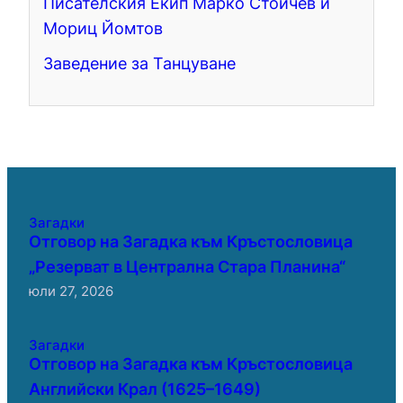
Писателския Екип Марко Стойчев и
Мориц Йомтов
Заведение за Танцуване
Загадки
Отговор на Загадка към Кръстословица
„Резерват в Централна Стара Планина“
юли 27, 2026
Загадки
Отговор на Загадка към Кръстословица
Английски Крал (1625–1649)