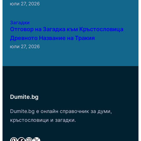
юли 27, 2026
Загадки
Отговор на Загадка към Кръстословица
Древното Название на Тракия
юли 27, 2026
Dumite.bg
Dumite.bg е онлайн справочник за думи,
кръстословици и загадки.
Pinterest
Facebook
Instagram
X