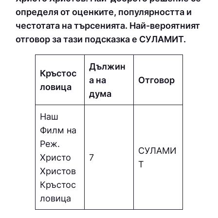
определя от оценките, популярността и
честотата на търсенията. Най-вероятният
отговор за тази подсказка е СУЛAМИТ.
Дължин
Кръстос
а на
Отговор
ловица
дума
Наш
Филм на
Реж.
СУЛAМИ
Христо
7
Т
Христов
Кръстос
ловица