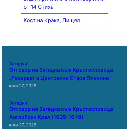
от 14 Стиха
Кост на Крака, Пищял
Загадки
Отговор на Загадка към Кръстословица
„Резерват в Централна Стара Планина“
юли 27, 2026
Загадки
Отговор на Загадка към Кръстословица
Английски Крал (1625–1649)
юли 27, 2026