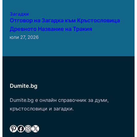
Загадки
Отговор на Загадка към Кръстословица
Древното Название на Тракия
юли 27, 2026
Dumite.bg
Dumite.bg е онлайн справочник за думи,
кръстословици и загадки.
Pinterest
Facebook
Instagram
X