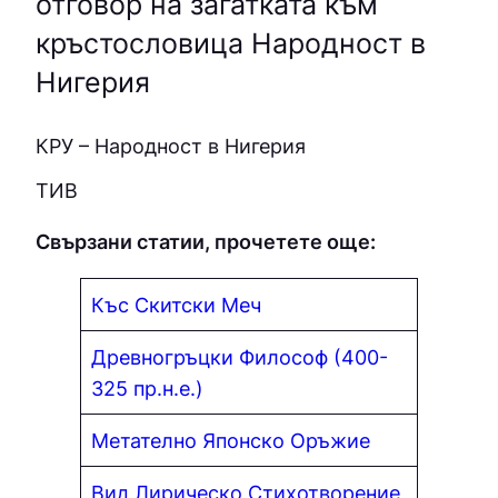
отговор на загатката към
кръстословица Народност в
Нигерия
КPУ – Народност в Нигерия
ТИВ
Свързани статии, прочетете още:
Къс Скитски Меч
Древногръцки Философ (400-
325 пр.н.е.)
Метателно Японско Оръжие
Вид Лирическо Стихотворение