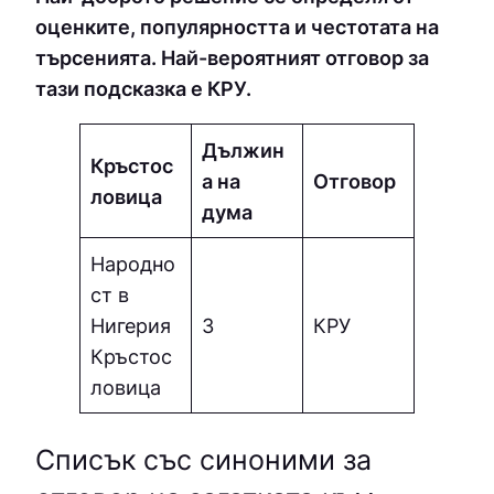
оценките, популярността и честотата на
търсенията. Най-вероятният отговор за
тази подсказка е КPУ.
Дължин
Кръстос
а на
Отговор
ловица
дума
Народно
ст в
Нигерия
3
КPУ
Кръстос
ловица
Списък със синоними за