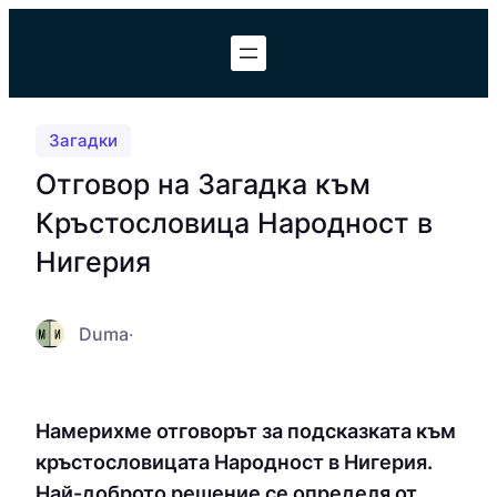
Към
съдържанието
Загадки
Отговор на Загадка към
Кръстословица Народност в
Нигерия
Duma
·
Намерихме отговорът за подсказката към
кръстословицата Народност в Нигерия.
Най-доброто решение се определя от