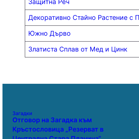
Защитна Реч
Декоративно Стайно Растение с 
Южно Дърво
Златиста Сплав от Мед и Цинк
Загадки
Отговор на Загадка към
Кръстословица „Резерват в
Централна Стара Планина“