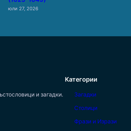
юли 27, 2026
Категории
ъстословици и загадки.
Загадки
Столици
Фрази и Изрази