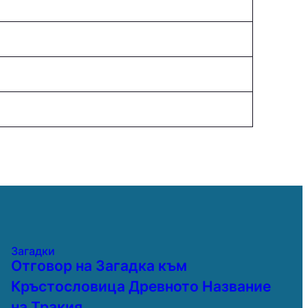
Загадки
Отговор на Загадка към
Кръстословица Древното Название
на Тракия