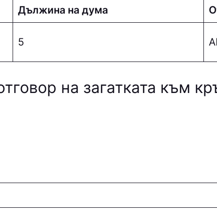
Дължина на дума
О
5
A
отговор на загатката към к