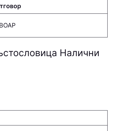
тговор
ВOAP
ръстословица Налични