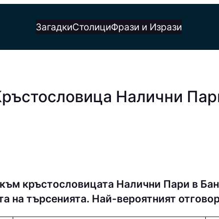
Загадки
Столици
Фрази и Изрази
Кръстословица Налични Пар
 към кръстословицата Налични Пари в Бан
та на търсенията. Най-вероятният отговор