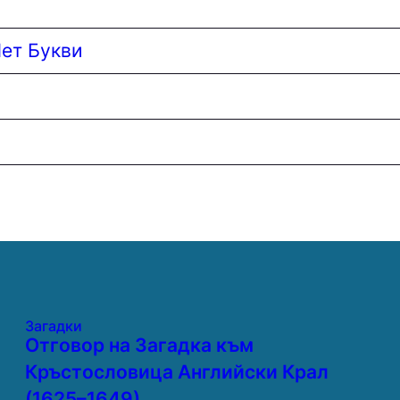
Пет Букви
Загадки
Отговор на Загадка към
Кръстословица Английски Крал
(1625–1649)