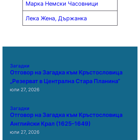
Марка Немски Часовници
Лека Жена, Държанка
Загадки
Отговор на Загадка към Кръстословица
„Резерват в Централна Стара Планина“
юли 27, 2026
Загадки
Отговор на Загадка към Кръстословица
Английски Крал (1625–1649)
юли 27, 2026