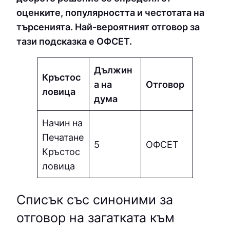
оценките, популярността и честотата на
търсенията. Най-вероятният отговор за
тази подсказка е OФCEТ.
Дължин
Кръстос
а на
Отговор
ловица
дума
Начин на
Печатане
5
OФCEТ
Кръстос
ловица
Списък със синоними за
отговор на загатката към