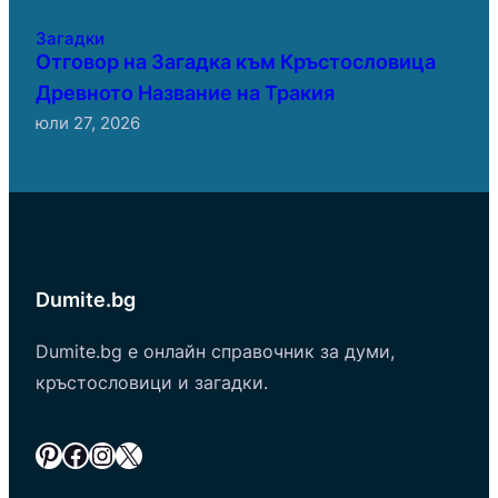
Загадки
Отговор на Загадка към Кръстословица
Древното Название на Тракия
юли 27, 2026
Dumite.bg
Dumite.bg е онлайн справочник за думи,
кръстословици и загадки.
Pinterest
Facebook
Instagram
X