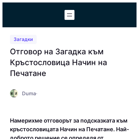
Към
съдържанието
Загадки
Отговор на Загадка към
Кръстословица Начин на
Печатане
Duma
·
Намерихме отговорът за подсказката към
кръстословицата Начин на Печатане. Най-
доброто решение се определя от