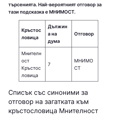
търсенията. Най-вероятният отговор за
тази подсказка е МНИМOCТ.
Дължин
Кръстос
а на
Отговор
ловица
дума
Мнителн
ост
МНИМO
7
Кръстос
CТ
ловица
Списък със синоними за
отговор на загатката към
кръстословица Мнителност