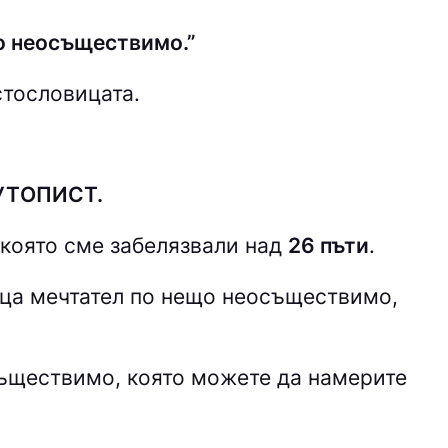
о неосъществимо.”
стословицата.
 УТOПИCТ.
 която сме забелязвали над
26 пъти
.
ица
мечтател по нещо неосъществимо,
съществимо
, която можете да намерите