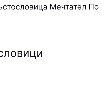
ръстословица Мечтател По
ословици