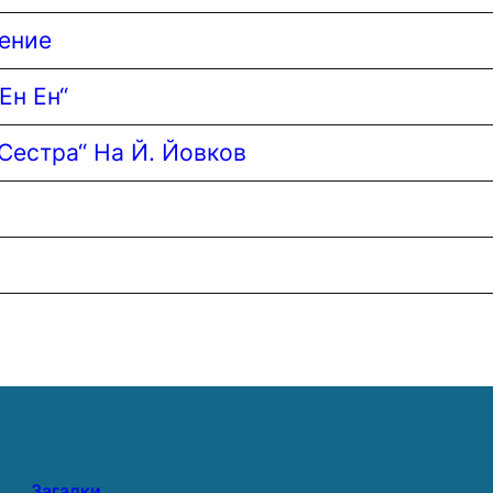
ение
Ен Ен“
Сестра“ На Й. Йовков
Загадки