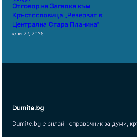
Отговор на Загадка към
Кръстословица „Резерват в
Централна Стара Планина“
юли 27, 2026
Dumite.bg
Dumite.bg е онлайн справочник за думи, кр