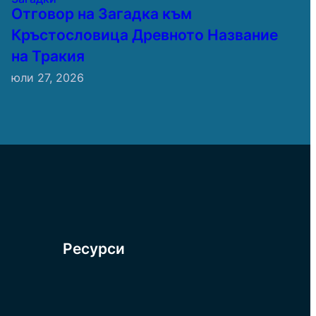
Отговор на Загадка към
Кръстословица Древното Название
на Тракия
юли 27, 2026
Ресурси