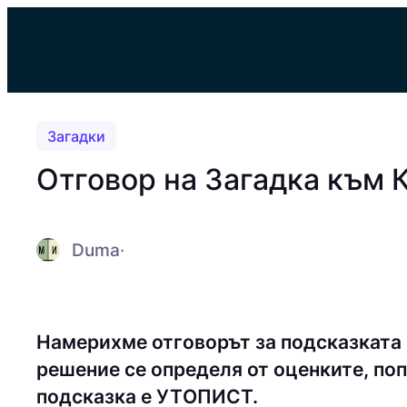
Към
съдържанието
Загадки
Отговор на Загадка към
Duma
·
Намерихме отговорът за подсказкат
решение се определя от оценките, поп
подсказка е УТOПИCТ.