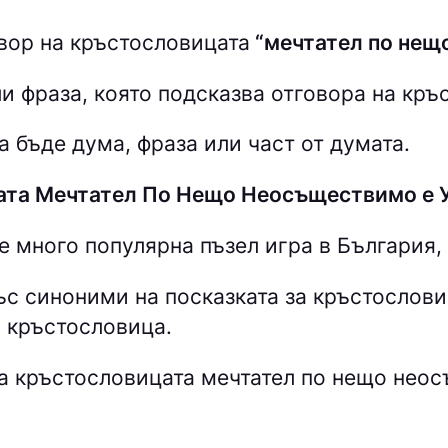
вор на кръстословицата
“мечтател по нещ
и фраза, която подсказва отговора на кръ
 бъде дума, фраза или част от думата.
цата Мечтател По Нещо Неосъществимо е
е много популярна пъзел игра в България,
със синоними на посказката за кръстослов
 кръстословица.
а кръстословицата мечтател по нещо нео