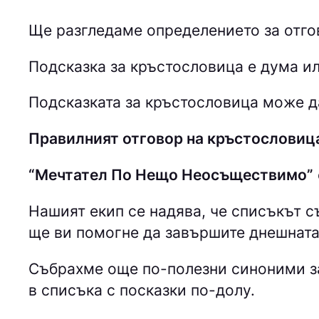
Ще разгледаме определението за отго
Подсказка за кръстословица е дума ил
Подсказката за кръстословица може да
Правилният отговор на кръстослови
“Мечтател По Нещо Неосъществимо”
Нашият екип се надява, че списъкът 
ще ви помогне да завършите днешната
Събрахме още по-полезни синоними з
в списъка с посказки по-долу.