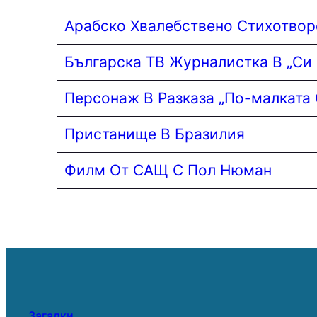
Aрабско Хвалебствено Стихотвор
Българска ТВ Журналистка В „Си 
Персонаж В Разказа „По-малката 
Пристанище В Бразилия
Филм От САЩ С Пол Нюман
Загадки