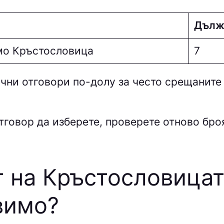
Дълж
мо Кръстословица
7
ни отговори по-долу за често срещаните
тговор да изберете, проверете отново броя 
т на Кръстословица
вимо
?