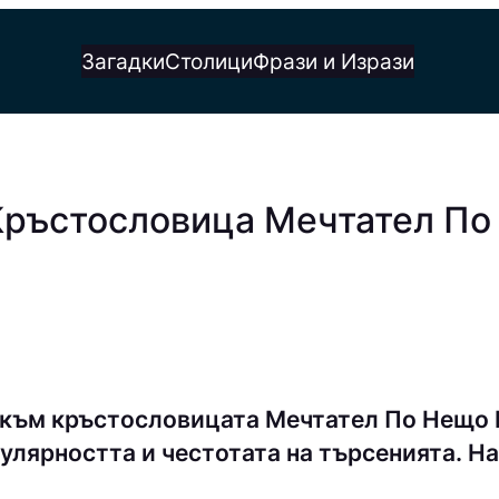
Загадки
Столици
Фрази и Изрази
 Кръстословица Мечтател П
а към кръстословицата Мечтател По Нещо
улярността и честотата на търсенията. На