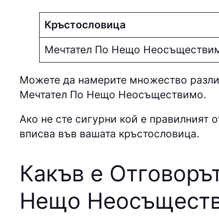
Кръстословица
Мечтател По Нещо Неосъществи
Можете да намерите множество различ
Мечтател По Нещо Неосъществимо.
Ако не сте сигурни кой е правилният о
вписва във вашата кръстословица.
Какъв е Отговоръ
Нещо Неосъщест