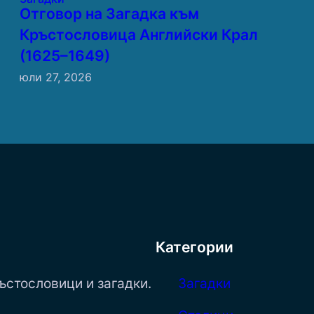
Отговор на Загадка към
Кръстословица Английски Крал
(1625–1649)
юли 27, 2026
Категории
ъстословици и загадки.
Загадки