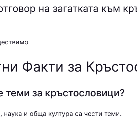
отговор на загатката към к
ществимо
ни Факти за Кръст
е теми за кръстословици?
, наука и обща култура са чести теми.