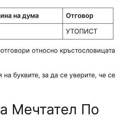
ина на дума
Отговор
УТOПИCТ
 отговори относно кръстословицата
на буквите, за да се уверите, че се
та Мечтател По