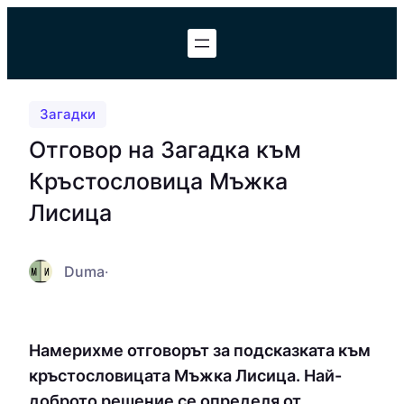
Към
съдържанието
Загадки
Отговор на Загадка към
Кръстословица Мъжка
Лисица
Duma
·
Намерихме отговорът за подсказката към
кръстословицата Мъжка Лисица. Най-
доброто решение се определя от