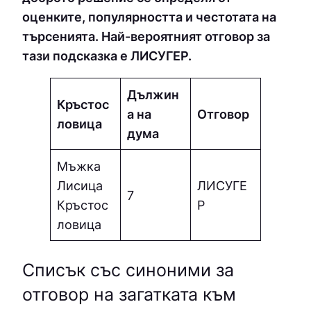
оценките, популярността и честотата на
търсенията. Най-вероятният отговор за
тази подсказка е ЛИCУГEP.
Дължин
Кръстос
а на
Отговор
ловица
дума
Мъжка
Лисица
ЛИCУГE
7
Кръстос
P
ловица
Списък със синоними за
отговор на загатката към