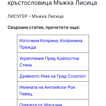
кръстословица Мъжка Лисица
ЛИCУГEP – Мъжка Лисица
Свързани статии, прочетете още:
Източена Коприна, Копринена
Прежда
Укрепление Пред Крепостна
Стена
Древното Име на Град Созопол
Имената на Английски Рок
Певец
Оперета от Маскани