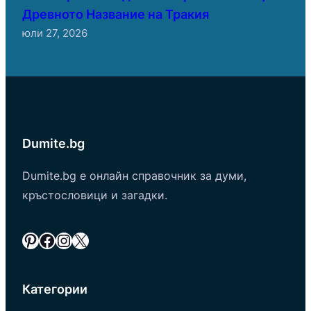
Древното Название на Тракия
юли 27, 2026
Dumite.bg
Dumite.bg е онлайн справочник за думи,
кръстословици и загадки.
Pinterest
Facebook
Instagram
X
Категории