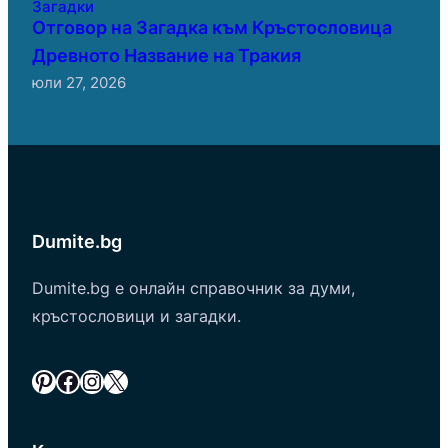
Загадки
Отговор на Загадка към Кръстословица
Древното Название на Тракия
юли 27, 2026
Dumite.bg
Dumite.bg е онлайн справочник за думи,
кръстословици и загадки.
Pinterest
Facebook
Instagram
X