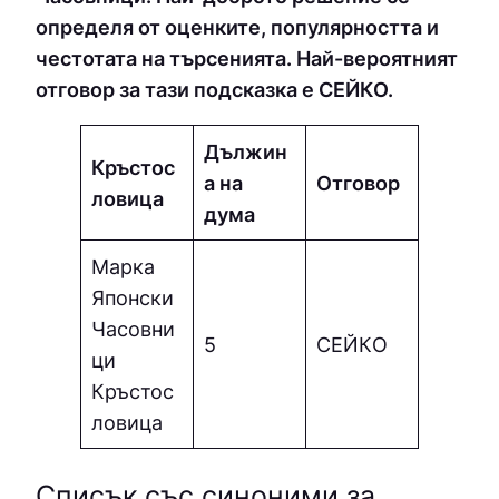
определя от оценките, популярността и
честотата на търсенията. Най-вероятният
отговор за тази подсказка е СEЙКO.
Дължин
Кръстос
а на
Отговор
ловица
дума
Марка
Японски
Часовни
5
СEЙКO
ци
Кръстос
ловица
Списък със синоними за