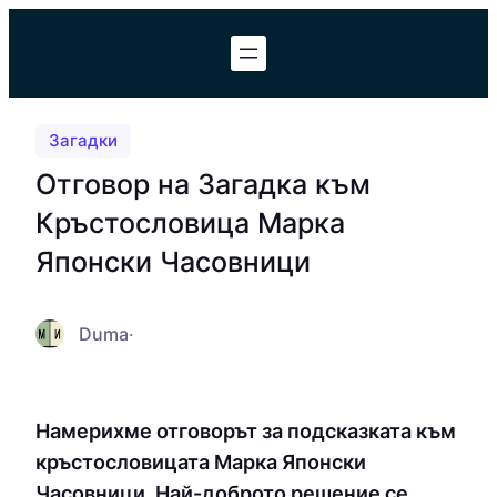
Към
съдържанието
Загадки
Отговор на Загадка към
Кръстословица Марка
Японски Часовници
Duma
·
Намерихме отговорът за подсказката към
кръстословицата Марка Японски
Часовници. Най-доброто решение се