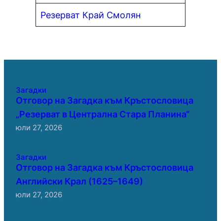
Резерват Край Смолян
Загадки
Отговор на Загадка към Кръстословица
„Резерват в Централна Стара Планина“
юли 27, 2026
Загадки
Отговор на Загадка към Кръстословица
Английски Крал (1625–1649)
юли 27, 2026