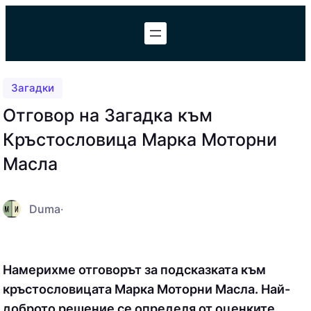
Към
съдържанието
Загадки
Отговор на Загадка към
Кръстословица Марка Моторни
Масла
Duma
·
Намерихме отговорът за подсказката към
кръстословицата Марка Моторни Масла. Най-
доброто решение се определя от оценките,