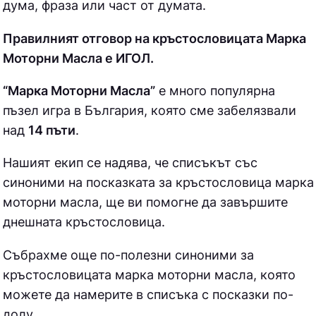
дума, фраза или част от думата.
Правилният отговор на кръстословицата Марка
Моторни Масла е ИГОЛ.
“Марка Моторни Масла”
е много популярна
пъзел игра в България, която сме забелязвали
над
14 пъти
.
Нашият екип се надява, че списъкът със
синоними на посказката за кръстословица
марка
моторни масла, ще ви помогне да завършите
днешната кръстословица.
Събрахме още по-полезни синоними за
кръстословицата марка моторни масла
, която
можете да намерите в списъка с посказки по-
долу.