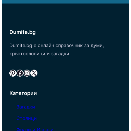
Dumite.bg
Dumite.bg е онлайн справочник за думи,
кръстословици и загадки.
Pinterest
Facebook
Instagram
X
Категории
Загадки
Столици
Фрази и Изрази