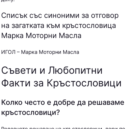
Списък със синоними за отговор
на загатката към кръстословица
Марка Моторни Масла
ИГОЛ – Марка Моторни Масла
Съвети и Любопитни
Факти за Кръстословици
Колко често е добре да решаваме
кръстословици?
Редовното решаване на кръстословици, дори по