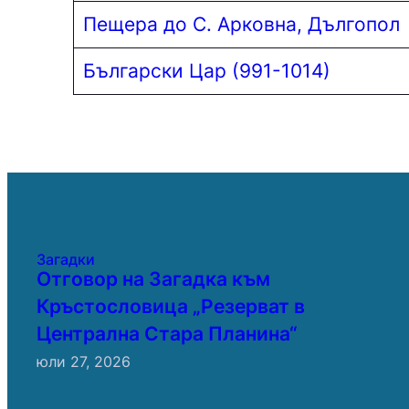
Пещера до С. Арковна, Дългопол
Български Цар (991-1014)
Загадки
Отговор на Загадка към
Кръстословица „Резерват в
Централна Стара Планина“
юли 27, 2026