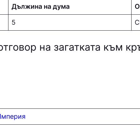
Дължина на дума
О
5
С
отговор на загатката към к
Империя