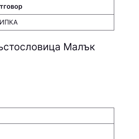
тговор
ИПКА
ръстословица Малък