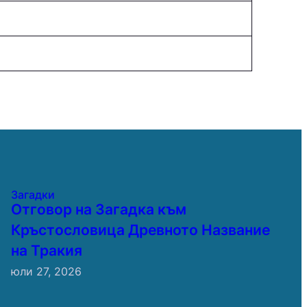
Загадки
Отговор на Загадка към
Кръстословица Древното Название
на Тракия
юли 27, 2026