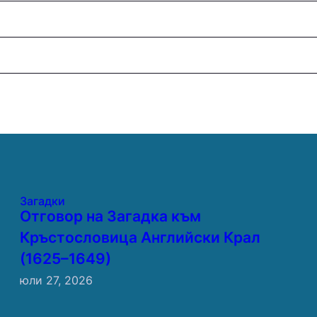
Загадки
Отговор на Загадка към
Кръстословица Английски Крал
(1625–1649)
юли 27, 2026