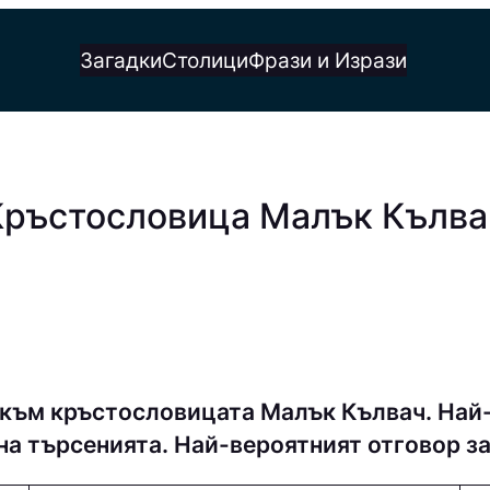
Загадки
Столици
Фрази и Изрази
 Кръстословица Малък Кълва
 към кръстословицата Малък Кълвач. Най
на търсенията. Най-вероятният отговор з