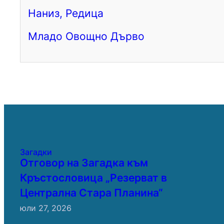
Наниз, Редица
Младо Овощно Дърво
Загадки
Отговор на Загадка към
Кръстословица „Резерват в
Централна Стара Планина“
юли 27, 2026