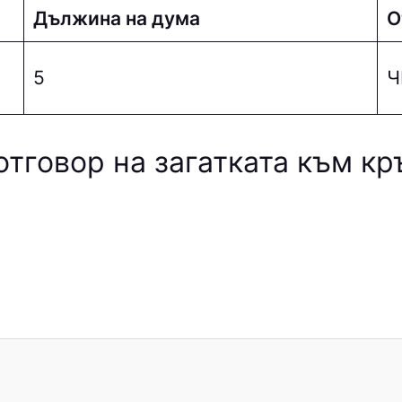
Дължина на дума
О
5
Ч
отговор на загатката към кр