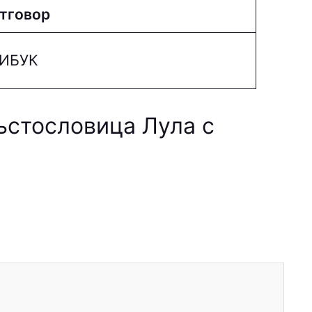
тговор
ИБУК
ъстословица Лула с