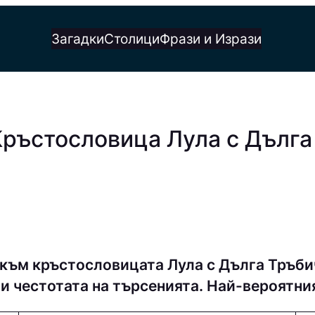
Загадки
Столици
Фрази и Изрази
Кръстословица Лула с Дълга
 към кръстословицата Лула с Дълга Тръби
и честотата на търсенията. Най-вероятни