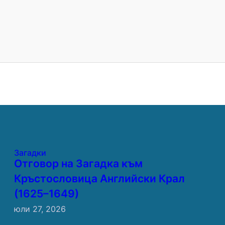
Загадки
Отговор на Загадка към
Кръстословица Английски Крал
(1625–1649)
юли 27, 2026