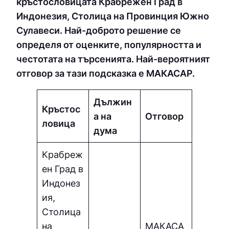
кръстословицата Крабрежен Град в
Индонезия, Столица на Провинция Южно
Сулавеси. Най-доброто решение се
определя от оценките, популярността и
честотата на търсенията. Най-вероятният
отговор за тази подсказка е МAКACAP.
Дължин
Кръстос
а на
Отговор
ловица
дума
Крабреж
ен Град в
Индонез
ия,
Столица
на
МAКACA