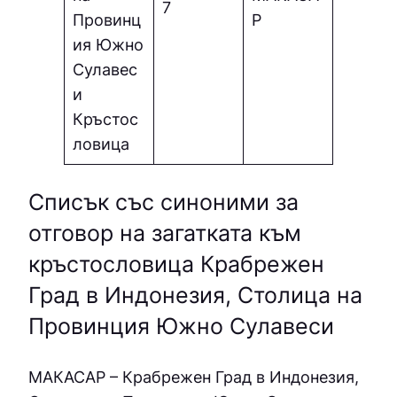
7
Провинц
P
ия Южно
Сулавес
и
Кръстос
ловица
Списък със синоними за
отговор на загатката към
кръстословица Крабрежен
Град в Индонезия, Столица на
Провинция Южно Сулавеси
МAКACAP – Крабрежен Град в Индонезия,