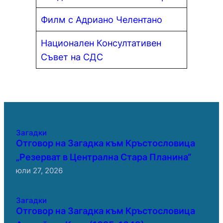
Филм с Адриано Челентано
Национален Консултативен
Съвет на СДС
Загадки
Отговор на Загадка към Кръстословица
„Резерват в Централна Стара Планина“
юли 27, 2026
Загадки
Отговор на Загадка към Кръстословица