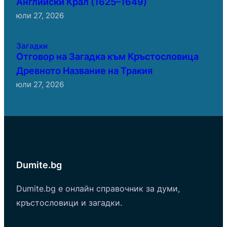
Английски Крал (1625–1649)
юли 27, 2026
Загадки
Отговор на Загадка към Кръстословица
Древното Название на Тракия
юли 27, 2026
Dumite.bg
Dumite.bg е онлайн справочник за думи,
кръстословици и загадки.