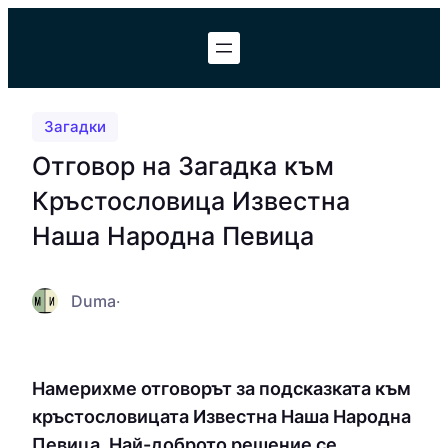
Към
съдържанието
Загадки
Отговор на Загадка към
Кръстословица Известна
Наша Народна Певица
Duma
·
Намерихме отговорът за подсказката към
кръстословицата Известна Наша Народна
Певица. Най-доброто решение се