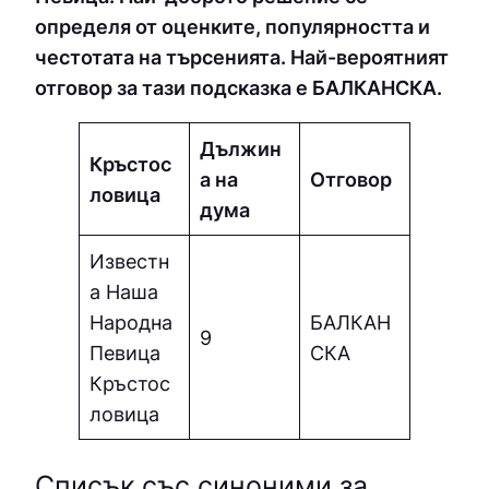
определя от оценките, популярността и
честотата на търсенията. Най-вероятният
отговор за тази подсказка е БAЛКAНCКA.
Дължин
Кръстос
а на
Отговор
ловица
дума
Известн
а Наша
Народна
БAЛКAН
9
Певица
CКA
Кръстос
ловица
Списък със синоними за