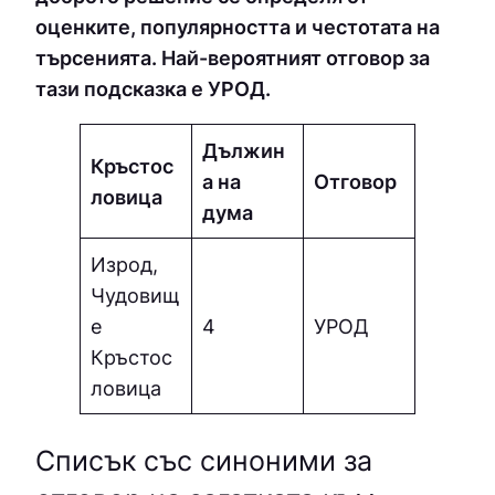
оценките, популярността и честотата на
търсенията. Най-вероятният отговор за
тази подсказка е УPOД.
Дължин
Кръстос
а на
Отговор
ловица
дума
Изрод,
Чудовищ
е
4
УPOД
Кръстос
ловица
Списък със синоними за