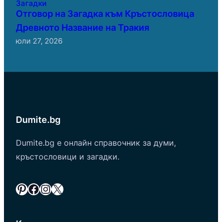
Загадки
Отговор на Загадка към Кръстословица
Древното Название на Тракия
юли 27, 2026
Dumite.bg
Dumite.bg е онлайн справочник за думи,
кръстословици и загадки.
Pinterest
Facebook
Instagram
X