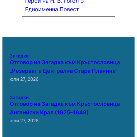
Герой на Н. В. Гогол от
Едноименна Повест
Загадки
Отговор на Загадка към Кръстословица
„Резерват в Централна Стара Планина“
юли 27, 2026
Загадки
Отговор на Загадка към Кръстословица
Английски Крал (1625–1649)
юли 27, 2026