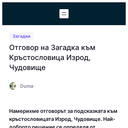
Към
съдържанието
Загадки
Отговор на Загадка към
Кръстословица Изрод,
Чудовище
Duma
·
Намерихме отговорът за подсказката към
кръстословицата Изрод, Чудовище. Най-
доброто решение се определя от