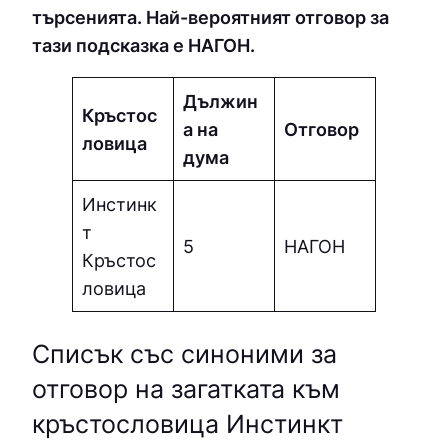
търсенията. Най-вероятният отговор за
тази подсказка е НАГОН.
Дължин
Кръстос
а на
Отговор
ловица
дума
Инстинк
т
5
НАГОН
Кръстос
ловица
Списък със синоними за
отговор на загатката към
кръстословица Инстинкт