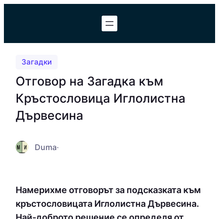
Към
съдържанието
Загадки
Отговор на Загадка към
Кръстословица Иглолистна
Дървесина
Duma
·
Намерихме отговорът за подсказката към
кръстословицата Иглолистна Дървесина.
Най-доброто решение се определя от