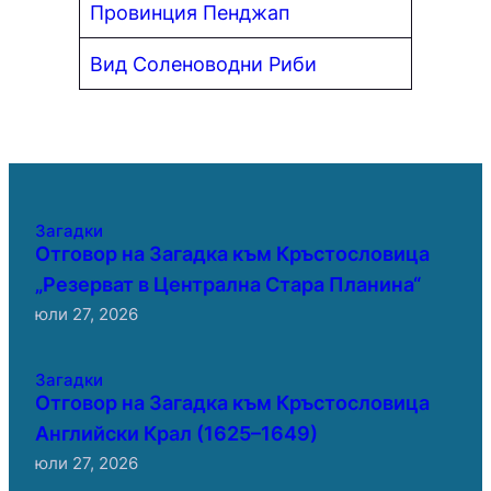
Провинция Пенджап
Вид Соленоводни Риби
Загадки
Отговор на Загадка към Кръстословица
„Резерват в Централна Стара Планина“
юли 27, 2026
Загадки
Отговор на Загадка към Кръстословица
Английски Крал (1625–1649)
юли 27, 2026