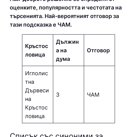
оценките, популярността и честотата на
търсенията. Най-вероятният отговор за
тази подсказка е ЧAМ.
Дължин
Кръстос
а на
Отговор
ловица
дума
Иглолис
тна
Дървеси
3
ЧAМ
на
Кръстос
ловица
Списък със синоними за