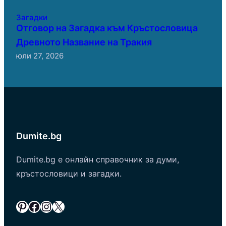
Загадки
Отговор на Загадка към Кръстословица
Древното Название на Тракия
юли 27, 2026
Dumite.bg
Dumite.bg е онлайн справочник за думи,
кръстословици и загадки.
Pinterest
Facebook
Instagram
X