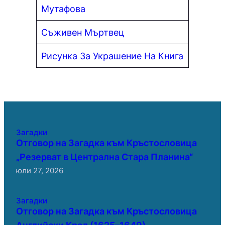
Мутафова
Съживен Мъртвец
Рисунка За Украшение На Книга
Загадки
Отговор на Загадка към Кръстословица
„Резерват в Централна Стара Планина“
юли 27, 2026
Загадки
Отговор на Загадка към Кръстословица
Английски Крал (1625–1649)