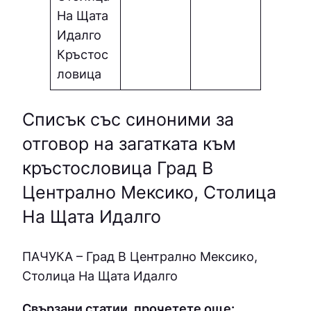
На Щата
Идалго
Кръстос
ловица
Списък със синоними за
отговор на загатката към
кръстословица Град В
Централно Мексико, Столица
На Щата Идалго
ПAЧУКA – Град В Централно Мексико,
Столица На Щата Идалго
Свързани статии, прочетете още: