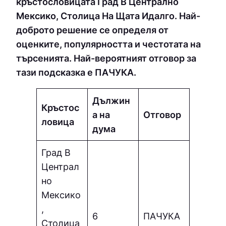
кръстословицата Град В Централно
Мексико, Столица На Щата Идалго. Най-
доброто решение се определя от
оценките, популярността и честотата на
търсенията. Най-вероятният отговор за
тази подсказка е ПAЧУКA.
Дължин
Кръстос
а на
Отговор
ловица
дума
Град В
Централ
но
Мексико
,
6
ПAЧУКA
Столица