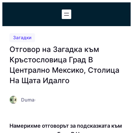
Към
съдържанието
Загадки
Отговор на Загадка към
Кръстословица Град В
Централно Мексико, Столица
На Щата Идалго
Duma
·
Намерихме отговорът за подсказката към