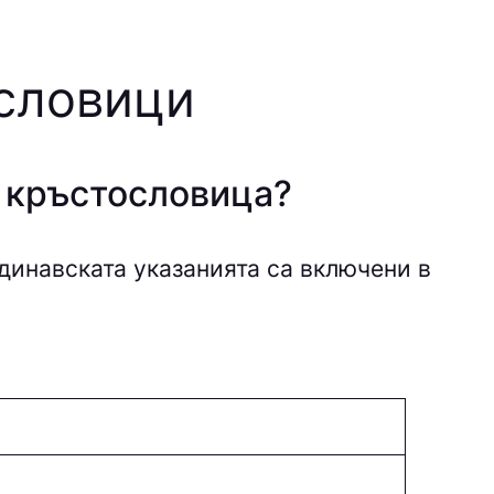
ословици
а кръстословица?
динавската указанията са включени в