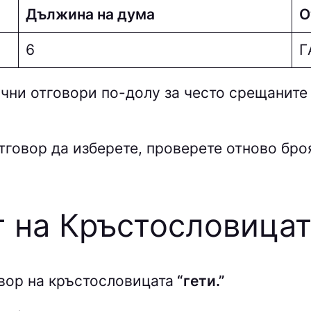
Дължина на дума
О
6
Г
ни отговори по-долу за често срещаните
тговор да изберете, проверете отново броя 
т на Кръстословицат
вор на кръстословицата
“гети.”