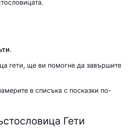
стословицата.
ъти
.
ица
гети, ще ви помогне да завършите
намерите в списъка с посказки по-
ъстословица Гети