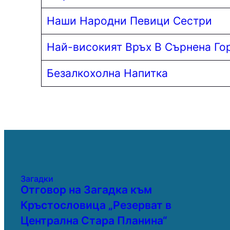
Наши Народни Певици Сестри
Най-високият Връх В Сърнена Го
Безалкохолна Напитка
Загадки
Отговор на Загадка към
Кръстословица „Резерват в
Централна Стара Планина“