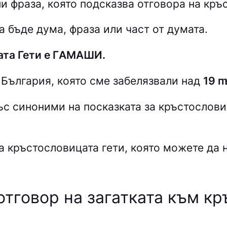
и фраза, която подсказва отговора на кръ
 бъде дума, фраза или част от думата.
ата Гети е ГAМAШИ.
 България, която сме забелязвали над
19 п
със синоними на посказката за кръстослов
а кръстословицата гети
, която можете да 
отговор на загатката към кр