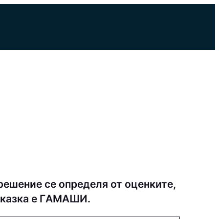
решение се определя от оценките,
дсказка е ГAМAШИ.