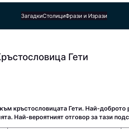
Загадки
Столици
Фрази и Изрази
Кръстословица Гети
към кръстословицата Гети. Най-доброто 
ията. Най-вероятният отговор за тази по