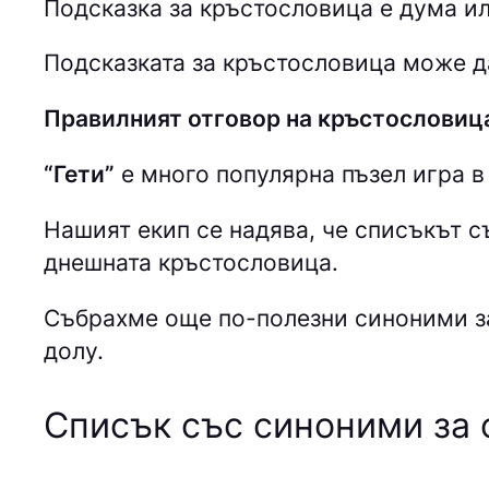
Подсказка за кръстословица е дума ил
Подсказката за кръстословица може да
Правилният отговор на кръстословиц
“Гети”
е много популярна пъзел игра в
Нашият екип се надява, че списъкът 
днешната кръстословица.
Събрахме още по-полезни синоними з
долу.
Списък със синоними за 