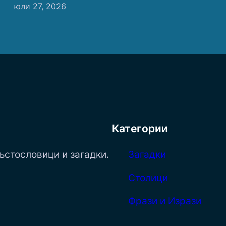
юли 27, 2026
Категории
ъстословици и загадки.
Загадки
Столици
Фрази и Изрази