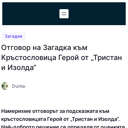
Към
съдържанието
Загадки
Отговор на Загадка към
Кръстословица Герой от „Тристан
и Изолда“
Duma
·
Намерихме отговорът за подсказката към
кръстословицата Герой от „Тристан и Изолда“.
Най-доброто решение се определя от оценките,