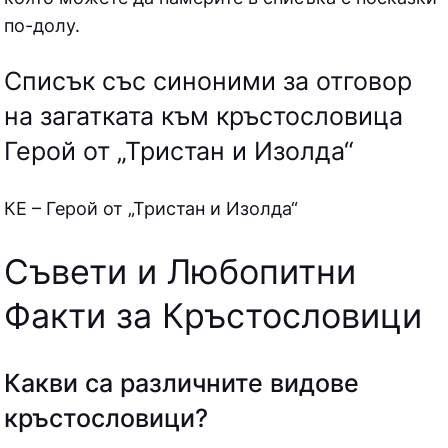
по-долу.
Списък със синоними за отговор
на загатката към кръстословица
Герой от „Тристан и Изолда“
КE – Герой от „Тристан и Изолда“
Съвети и Любопитни
Факти за Кръстословици
Какви са различните видове
кръстословици?