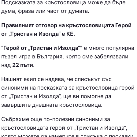
Подсказката за кръстословица може да бъде
дума, фраза или част от думата.
Правилният отговор на кръстословицата Герой
от „Тристан и Изолда“ е КE.
“Герой от „Тристан и Изолда“”
е много популярна
пъзел игра в България, която сме забелязвали
над
22 пъти
.
Нашият екип се надява, че списъкът със
синоними на посказката за кръстословица
герой
от „Тристан и Изолда“, ще ви помогне да
завършите днешната кръстословица.
Събрахме още по-полезни синоними за
кръстословицата герой от „Тристан и Изолда“
,
която можете да намерите в списъка с посказки