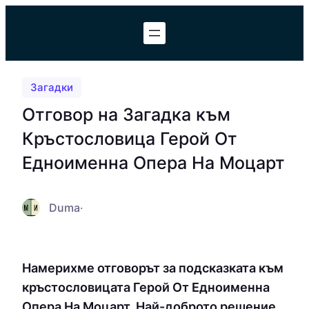
Към
съдържанието
Загадки
Отговор на Загадка към
Кръстословица Герой От
Едноименна Опера На Моцарт
Duma
·
Намерихме отговорът за подсказката към
кръстословицата Герой От Едноименна
Опера На Моцарт. Най-доброто решение