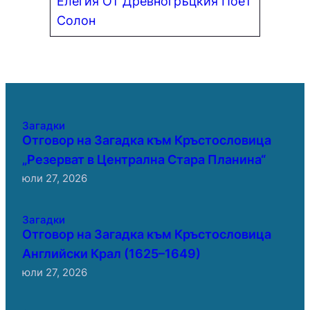
Елегия От Древногръцкия Поет
Солон
Загадки
Отговор на Загадка към Кръстословица
„Резерват в Централна Стара Планина“
юли 27, 2026
Загадки
Отговор на Загадка към Кръстословица
Английски Крал (1625–1649)
юли 27, 2026