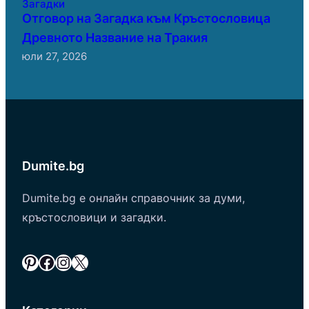
Загадки
Отговор на Загадка към Кръстословица
Древното Название на Тракия
юли 27, 2026
Dumite.bg
Dumite.bg е онлайн справочник за думи,
кръстословици и загадки.
Pinterest
Facebook
Instagram
X