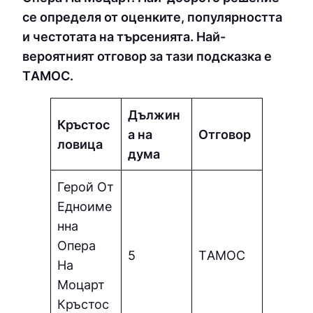
се определя от оценките, популярността
и честотата на търсенията. Най-
вероятният отговор за тази подсказка е
ТAМOC.
Дължин
Кръстос
а на
Отговор
ловица
дума
Герой От
Едноиме
нна
Опера
5
ТAМOC
На
Моцарт
Кръстос