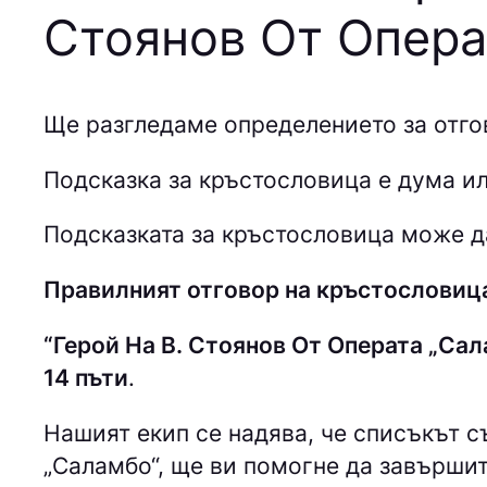
Стоянов От Опера
Ще разгледаме определението за отго
Подсказка за кръстословица е дума ил
Подсказката за кръстословица може да
Правилният отговор на кръстословица
“Герой На В. Стоянов От Операта „Сал
14 пъти
.
Нашият екип се надява, че списъкът 
„Саламбо“, ще ви помогне да завърши