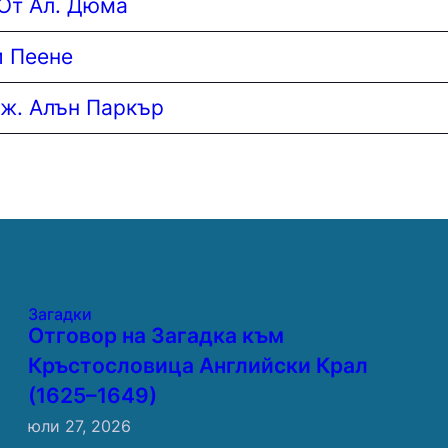
 От Ал. Дюма
и Пеене
ж. Алън Паркър
Загадки
Отговор на Загадка към
Кръстословица Английски Крал
(1625–1649)
юли 27, 2026