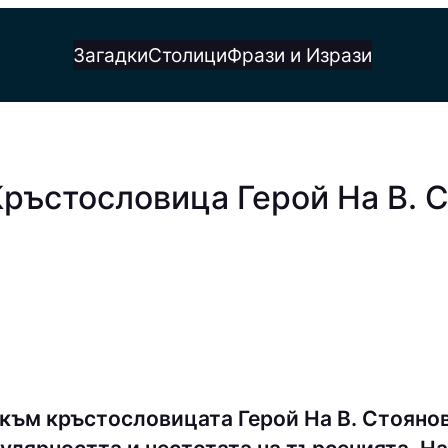
Загадки
Столици
Фрази и Изрази
Кръстословица Герой На В. 
към кръстословицата Герой На В. Стояно