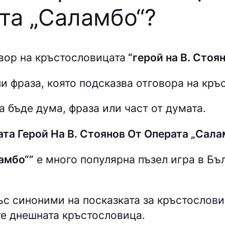
та „Саламбо“
?
вор на кръстословицата
“герой на В. Стоян
и фраза, която подсказва отговора на кръ
 бъде дума, фраза или част от думата.
та Герой На В. Стоянов От Операта „Сала
амбо“”
е много популярна пъзел игра в Бъл
със синоними на посказката за кръстослов
те днешната кръстословица.