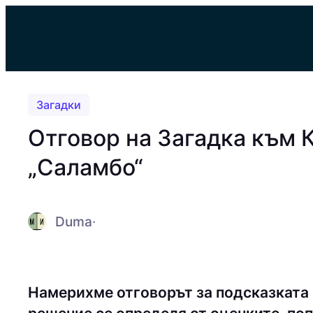
Към
съдържанието
Загадки
Отговор на Загадка към 
„Саламбо“
Duma
·
Намерихме отговорът за подсказката 