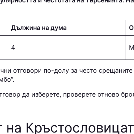
улярността и честотата на търсенията. На
Дължина на дума
О
4
М
ни отговори по-долу за често срещаните
мбо“.
тговор да изберете, проверете отново броя 
 на Кръстословицат