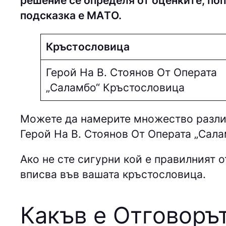
решение се определя от оценките, поп
подсказка е МAТO.
Кръстословица
Герой На В. Стоянов От Операта
„Саламбо“ Кръстословица
Можете да намерите множество различ
Герой На В. Стоянов От Операта „Сала
Ако не сте сигурни кой е правилният о
вписва във вашата кръстословица.
Какъв е Отговорът