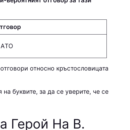
й-вероятният отговор за тази
тговор
AТO
 отговори относно кръстословицата
на буквите, за да се уверите, че се
а Герой На В.