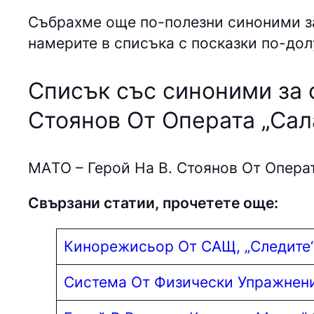
Събрахме още по-полезни синоними за
намерите в списъка с посказки по-дол
Списък със синоними за 
Стоянов От Операта „Сал
МAТO – Герой На В. Стоянов От Опера
Свързани статии, прочетете още:
Кинорежисьор От САЩ, „Следите
Система От Физически Упражнен