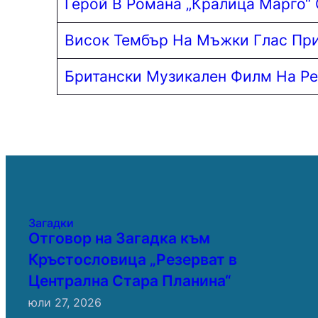
Герой В Романа „Кралица Марго“
Висок Тембър На Мъжки Глас Пр
Британски Музикален Филм На Ре
Загадки
Отговор на Загадка към
Кръстословица „Резерват в
Централна Стара Планина“
юли 27, 2026