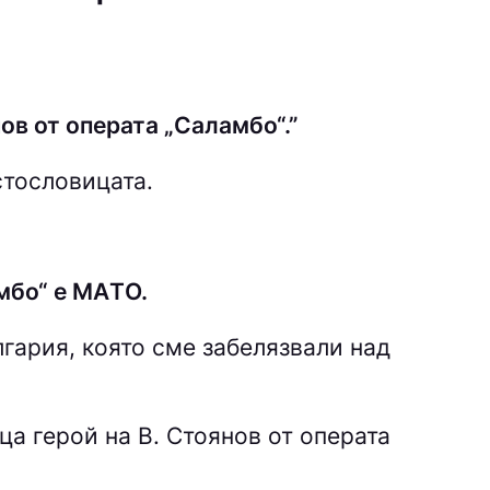
ов от операта „Саламбо“.”
стословицата.
мбо“ е МAТO.
гария, която сме забелязвали над
ица
герой на В. Стоянов от операта