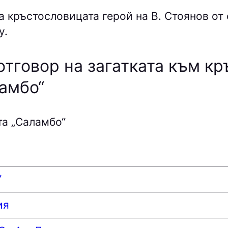
 кръстословицата герой на В. Стоянов от 
у.
отговор на загатката към кр
амбо“
та „Саламбо“
“
ия