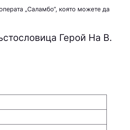
операта „Саламбо“
, която можете да
ъстословица Герой На В.