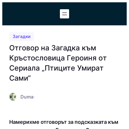
Към
съдържанието
Загадки
Отговор на Загадка към
Кръстословица Гepoиня oт
Cepиaлa „Птицитe Умиpaт
Cами“
Duma
·
Намерихме отговорът за подсказката към