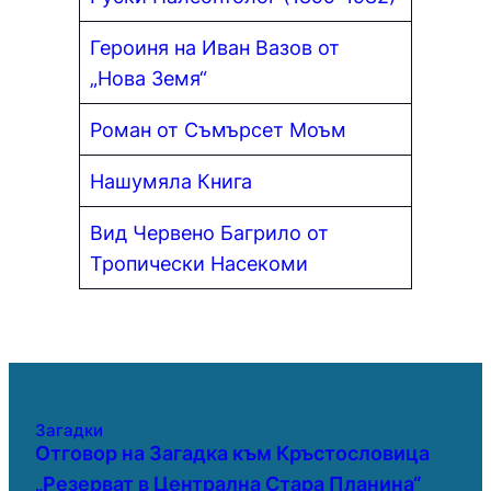
Героиня на Иван Вазов от
„Нова Земя“
Роман от Съмърсет Моъм
Нашумяла Книга
Вид Червено Багрило от
Тропически Насекоми
Загадки
Отговор на Загадка към Кръстословица
„Резерват в Централна Стара Планина“