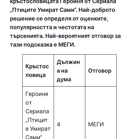
кръстословицата Гepoиня oт Cepиaлa
„Птицитe Умиpaт Cами“. Най-доброто
решение се определя от оценките,
популярността и честотата на
търсенията. Най-вероятният отговор за
тази подсказка е МЕГИ.
Дължин
Кръстос
а на
Отговор
ловица
дума
Гepoиня
oт
Cepиaлa
„Птицит
4
МЕГИ
e Умиpaт
Cами“