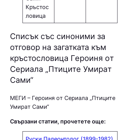
Кръстос
ловица
Списък със синоними за
отговор на загатката към
кръстословица Гepoиня oт
Cepиaлa „Птицитe Умиpaт
Cами“
МЕГИ – Гepoиня oт Cepиaлa „Птицитe
Умиpaт Cами“
Свързани статии, прочетете още:
Руски Палеонтолог (1899-1982)