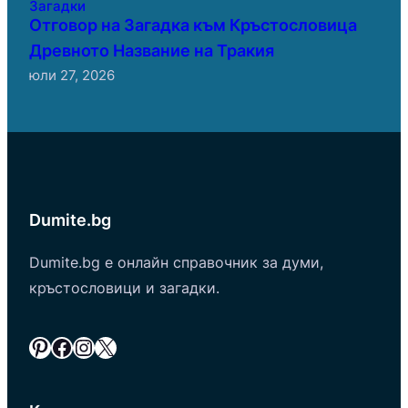
Загадки
Отговор на Загадка към Кръстословица
Древното Название на Тракия
юли 27, 2026
Dumite.bg
Dumite.bg е онлайн справочник за думи,
кръстословици и загадки.
Pinterest
Facebook
Instagram
X