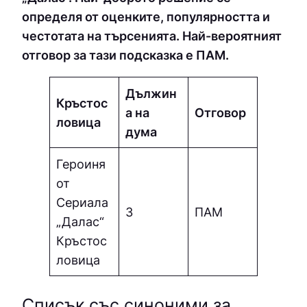
определя от оценките, популярността и
честотата на търсенията. Най-вероятният
отговор за тази подсказка е ПAМ.
Дължин
Кръстос
а на
Отговор
ловица
дума
Героиня
от
Сериала
3
ПAМ
„Далас“
Кръстос
ловица
Списък със синоними за