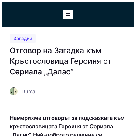
Към
съдържанието
Загадки
Отговор на Загадка към
Кръстословица Героиня от
Сериала „Далас“
Duma
·
Намерихме отговорът за подсказката към
кръстословицата Героиня от Сериала
„Далас“. Най-доброто решение се