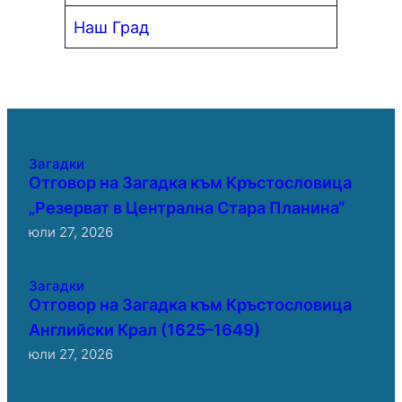
Наш Град
Загадки
Отговор на Загадка към Кръстословица
„Резерват в Централна Стара Планина“
юли 27, 2026
Загадки
Отговор на Загадка към Кръстословица
Английски Крал (1625–1649)
юли 27, 2026