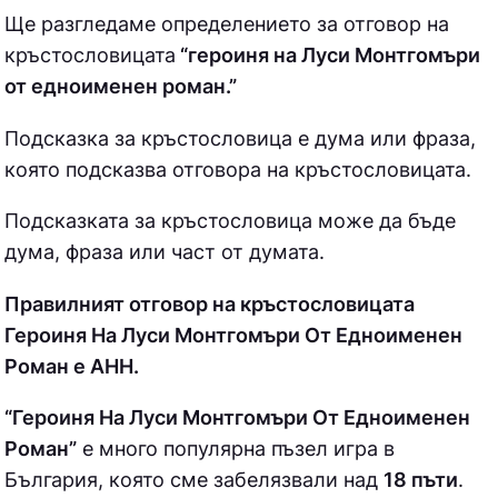
Ще разгледаме определението за отговор на
кръстословицата
“героиня на Луси Монтгомъри
от едноименен роман.”
Подсказка за кръстословица е дума или фраза,
която подсказва отговора на кръстословицата.
Подсказката за кръстословица може да бъде
дума, фраза или част от думата.
Правилният отговор на кръстословицата
Героиня На Луси Монтгомъри От Едноименен
Роман е АНН.
“Героиня На Луси Монтгомъри От Едноименен
Роман”
е много популярна пъзел игра в
България, която сме забелязвали над
18 пъти
.