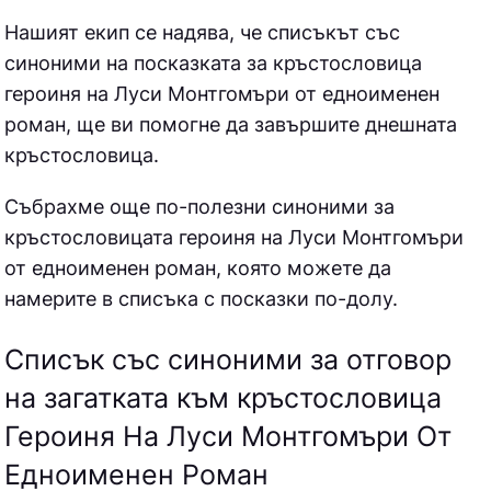
Нашият екип се надява, че списъкът със
синоними на посказката за кръстословица
героиня на Луси Монтгомъри от едноименен
роман, ще ви помогне да завършите днешната
кръстословица.
Събрахме още по-полезни синоними за
кръстословицата героиня на Луси Монтгомъри
от едноименен роман
, която можете да
намерите в списъка с посказки по-долу.
Списък със синоними за отговор
на загатката към кръстословица
Героиня На Луси Монтгомъри От
Едноименен Роман