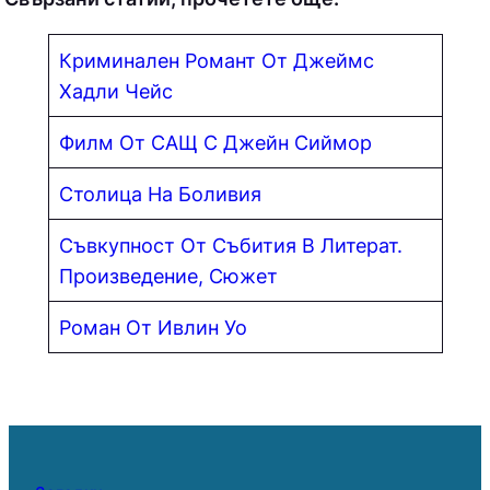
Криминален Романт От Джеймс
Хадли Чейс
Филм От САЩ С Джейн Сиймор
Столица На Боливия
Съвкупност От Събития В Литерат.
Произведение, Сюжет
Роман От Ивлин Уо