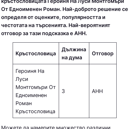
кръстословицата Героиня На Луси Монтгомъри
От Едноименен Роман. Най-доброто решение се
определя от оценките, популярността и
честотата на търсенията. Най-вероятният
отговор за тази подсказка е АНН.
Дължина
Кръстословица
Отговор
на дума
Героиня На
Луси
Монтгомъри От
3
АНН
Едноименен
Роман
Кръстословица
Можете да намерите множество различни