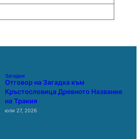
Загадки
Отговор на Загадка към
Кръстословица Древното Название
на Тракия
юли 27, 2026