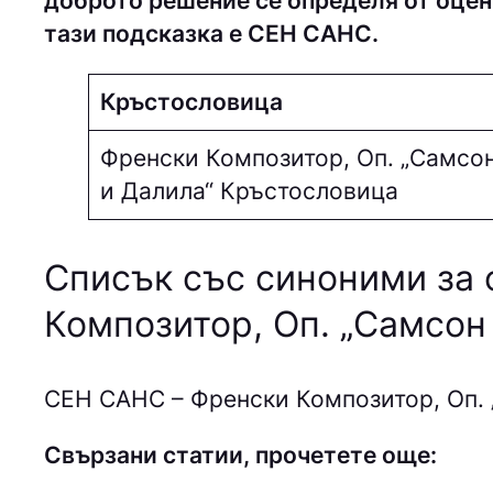
доброто решение се определя от оцен
тази подсказка е СEН СAНC.
Кръстословица
Френски Композитор, Оп. „Самсо
и Далила“ Кръстословица
Списък със синоними за 
Композитор, Оп. „Самсон
СEН СAНC – Френски Композитор, Оп. 
Свързани статии, прочетете още: