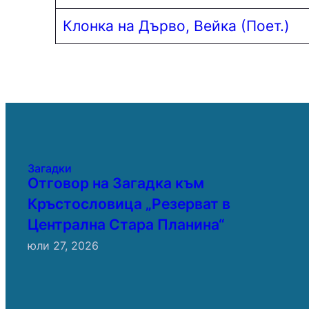
Клонка на Дърво, Вейка (Поет.)
Загадки
Отговор на Загадка към
Кръстословица „Резерват в
Централна Стара Планина“
юли 27, 2026