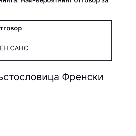
нията. Най-вероятният отговор за
тговор
EН СAНC
ръстословица Френски