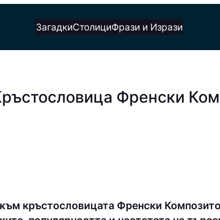
Загадки
Столици
Фрази и Изрази
Кръстословица Френски Комп
към кръстословицата Френски Композитор