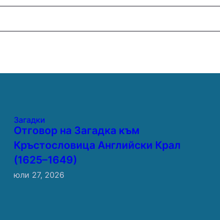
Загадки
Отговор на Загадка към
Кръстословица Английски Крал
(1625–1649)
юли 27, 2026