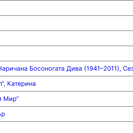
Наричана Босоногата Дива (1941–2011), Се
“, Катерина
и Мир“
ър