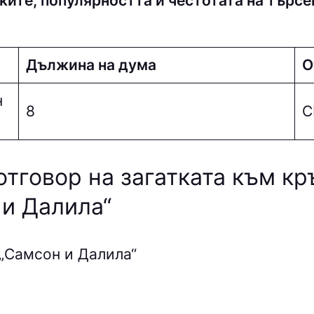
ките, популярността и честотата на търсе
Дължина на дума
О
н
8
С
отговор на загатката към к
 и Далила“
„Самсон и Далила“