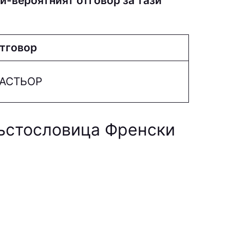
й-вероятният отговор за тази
тговор
ACТЬOP
ръстословица Френски