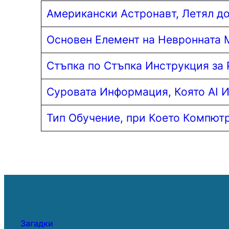
Американски Астронавт, Летял до
Основен Елемент на Невронната 
Стъпка по Стъпка Инструкция за
Суровата Информация, Която AI И
Тип Обучение, при Което Компют
Загадки