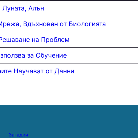
 Луната, Алън
Мрежа, Вдъхновен от Биологията
 Решаване на Проблем
зползва за Обучение
рите Научават от Данни
Загадки