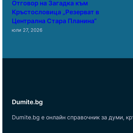
Отговор на Загадка към
Кръстословица „Резерват в
Централна Стара Планина“
юли 27, 2026
Dumite.bg
Dumite.bg е онлайн справочник за думи, кр