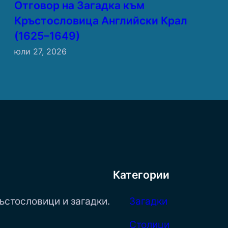
Отговор на Загадка към
Кръстословица Английски Крал
(1625–1649)
юли 27, 2026
Категории
ъстословици и загадки.
Загадки
Столици