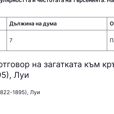
улярността и честотата на търсенията. На
Дължина на дума
О
7
П
отговор на загатката към к
5), Луи
822-1895), Луи