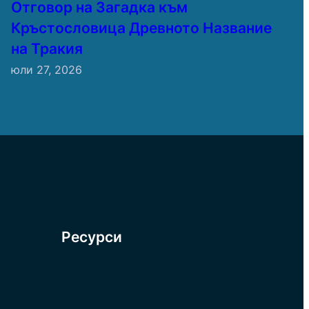
Отговор на Загадка към
Кръстословица Древното Название
на Тракия
юли 27, 2026
Ресурси