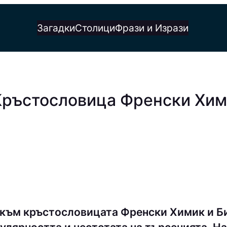
Загадки
Столици
Фрази и Изрази
Кръстословица Френски Хими
към кръстословицата Френски Химик и Би