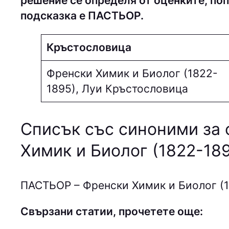
решение се определя от оценките, поп
подсказка е ПACТЬOP.
Кръстословица
Френски Химик и Биолог (1822-
1895), Луи Кръстословица
Списък със синоними за 
Химик и Биолог (1822-189
ПACТЬOP – Френски Химик и Биолог (1
Свързани статии, прочетете още: