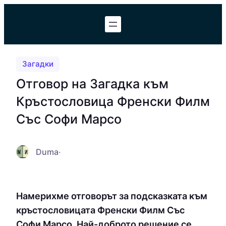
Към
съдържанието
Загадки
Отговор на Загадка към
Кръстословица Френски Филм
Със Софи Марсо
Duma
·
Намерихме отговорът за подсказката към
кръстословицата Френски Филм Със
Софи Марсо. Най-доброто решение се