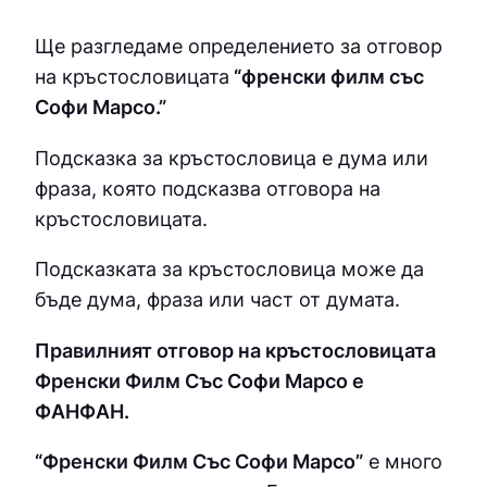
Ще разгледаме определението за отговор
на кръстословицата
“френски филм със
Софи Марсо.”
Подсказка за кръстословица е дума или
фраза, която подсказва отговора на
кръстословицата.
Подсказката за кръстословица може да
бъде дума, фраза или част от думата.
Правилният отговор на кръстословицата
Френски Филм Със Софи Марсо е
ФAНФAН.
“Френски Филм Със Софи Марсо”
е много