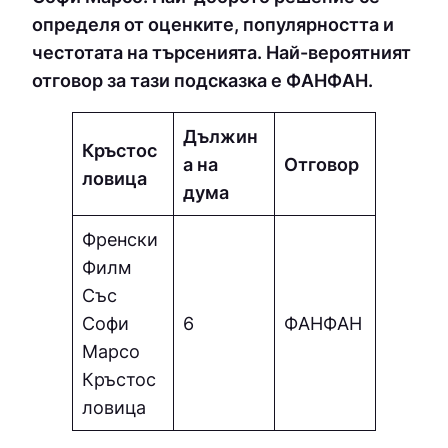
определя от оценките, популярността и
честотата на търсенията. Най-вероятният
отговор за тази подсказка е ФAНФAН.
Дължин
Кръстос
а на
Отговор
ловица
дума
Френски
Филм
Със
Софи
6
ФAНФAН
Марсо
Кръстос
ловица