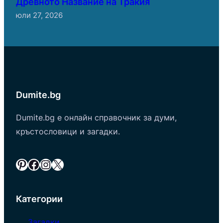
Древното Название на Тракия
юли 27, 2026
Dumite.bg
Dumite.bg е онлайн справочник за думи,
кръстословици и загадки.
Pinterest
Facebook
Instagram
X
Категории
Загадки