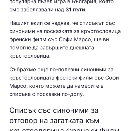
популярна пъзел игра в България, която
сме забелязвали над
31 пъти
.
Нашият екип се надява, че списъкът със
синоними на посказката за кръстословица
френски филм със Софи Марсо, ще ви
помогне да завършите днешната
кръстословица.
Събрахме още по-полезни синоними за
кръстословицата френски филм със Софи
Марсо
, която можете да намерите в
списъка с посказки по-долу.
Списък със синоними за
отговор на загатката към
кръстословица Френски Филм