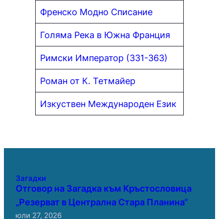
Френско Модно Списание
Голяма Река в Южна Франция
Римски Император (331-363)
Роман от К. Тетмайер
Изкуствен Международен Език
Загадки
Отговор на Загадка към Кръстословица
„Резерват в Централна Стара Планина“
юли 27, 2026