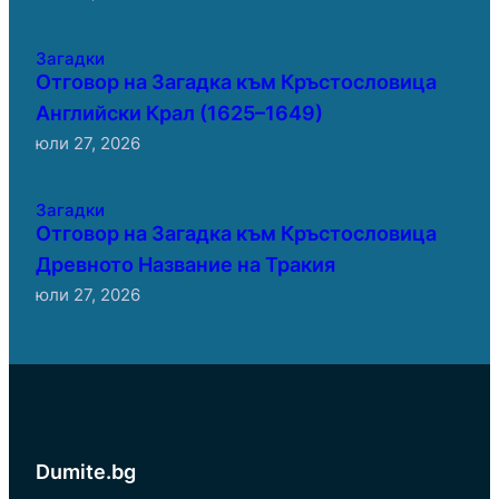
Загадки
Отговор на Загадка към Кръстословица
Английски Крал (1625–1649)
юли 27, 2026
Загадки
Отговор на Загадка към Кръстословица
Древното Название на Тракия
юли 27, 2026
Dumite.bg