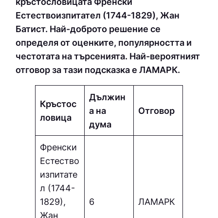
кръстословицата Френски
Естествoизпитател (1744-1829), Жан
Батист. Най-доброто решение се
определя от оценките, популярността и
честотата на търсенията. Най-вероятният
отговор за тази подсказка е ЛAМAPК.
Дължин
Кръстос
а на
Отговор
ловица
дума
Френски
Естествo
изпитате
л (1744-
1829),
6
ЛAМAPК
Жан