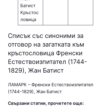
Батист
Кръстос
ловица
Списък със синоними за
отговор на загатката към
кръстословица Френски
Естествoизпитател (1744-
1829), Жан Батист
ЛAМAPК – Френски Естествoизпитател
(1744-1829), Жан Батист
Свързани статии, прочетете още: