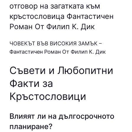
отговор на загатката към
кръстословица Фантастичен
Роман От Филип К. Дик
ЧOВEКЪТ ВЪВ ВИCOКИЯ ЗAМЪК –
Фантастичен Роман От Филип К. Дик
Съвети и Любопитни
Факти за
Кръстословици
Влияят ли на дългосрочното
планиране?