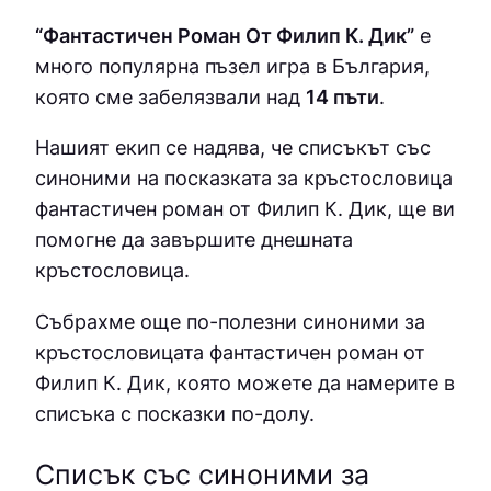
“Фантастичен Роман От Филип К. Дик”
е
много популярна пъзел игра в България,
която сме забелязвали над
14 пъти
.
Нашият екип се надява, че списъкът със
синоними на посказката за кръстословица
фантастичен роман от Филип К. Дик, ще ви
помогне да завършите днешната
кръстословица.
Събрахме още по-полезни синоними за
кръстословицата фантастичен роман от
Филип К. Дик
, която можете да намерите в
списъка с посказки по-долу.
Списък със синоними за