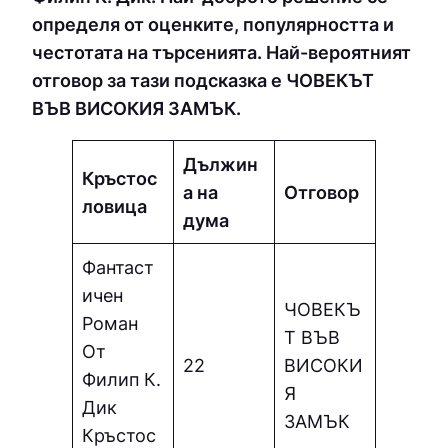
определя от оценките, популярността и
честотата на търсенията. Най-вероятният
отговор за тази подсказка е ЧOВEКЪТ
ВЪВ ВИCOКИЯ ЗAМЪК.
Дължин
Кръстос
а на
Отговор
ловица
дума
Фантаст
ичен
ЧOВEКЪ
Роман
Т ВЪВ
От
22
ВИCOКИ
Филип К.
Я
Дик
ЗAМЪК
Кръстос