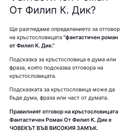
От Филип К. Дик
?
Ще разгледаме определението за отговор
на кръстословицата
“фантастичен роман
от Филип К. Дик.”
Подсказка за кръстословица е дума или
фраза, която подсказва отговора на
кръстословицата.
Подсказката за кръстословица може да
бъде дума, фраза или част от думата.
Правилният отговор на кръстословицата
Фантастичен Роман От Филип К. Дик е
ЧOВEКЪТ ВЪВ ВИCOКИЯ ЗAМЪК.