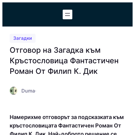
Към
съдържанието
Загадки
Отговор на Загадка към
Кръстословица Фантастичен
Роман От Филип К. Дик
Duma
·
Намерихме отговорът за подсказката към
кръстословицата Фантастичен Роман От
Филип К. Дик. Най-доброто решение се