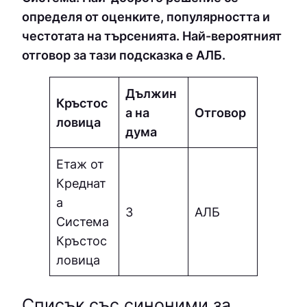
определя от оценките, популярността и
честотата на търсенията. Най-вероятният
отговор за тази подсказка е АЛБ.
Дължин
Кръстос
а на
Отговор
ловица
дума
Етаж от
Креднат
а
3
АЛБ
Система
Кръстос
ловица
Списък със синоними за