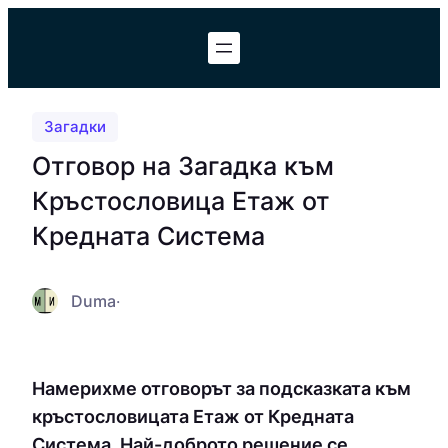
Към
съдържанието
Загадки
Отговор на Загадка към
Кръстословица Етаж от
Кредната Система
Duma
·
Намерихме отговорът за подсказката към
кръстословицата Етаж от Кредната
Система. Най-доброто решение се