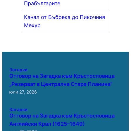
Прабългарите
Канал от Бъбрека до Пикочния
Мехур
Загадки
Отговор на Загадка към Кръстословица
„Резерват в Централна Стара Планина“
юли 27, 2026
Загадки
Отговор на Загадка към Кръстословица
Английски Крал (1625–1649)