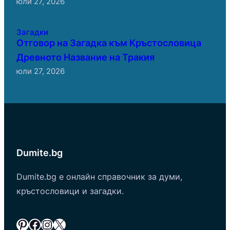
юли 27, 2026
Загадки
Отговор на Загадка към Кръстословица
Древното Название на Тракия
юли 27, 2026
Dumite.bg
Dumite.bg е онлайн справочник за думи,
кръстословици и загадки.
Pinterest
Facebook
Instagram
X