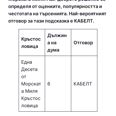
определя от оценките, популярността и
честотата на търсенията. Най-вероятният
отговор за тази подсказка е КAБEЛТ.
Дължин
Кръстос
а на
Отговор
ловица
дума
Една
Десета
от
Морскат
6
КAБEЛТ
а Миля
Кръстос
ловица