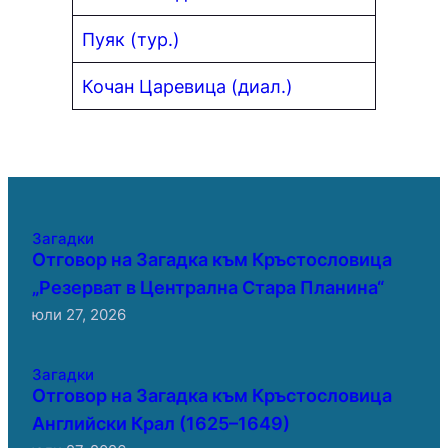
Пуяк (тур.)
Кочан Царевица (диал.)
Загадки
Отговор на Загадка към Кръстословица
„Резерват в Централна Стара Планина“
юли 27, 2026
Загадки
Отговор на Загадка към Кръстословица
Английски Крал (1625–1649)