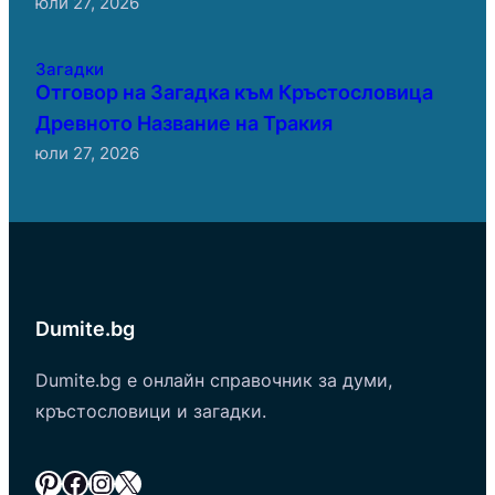
юли 27, 2026
Загадки
Отговор на Загадка към Кръстословица
Древното Название на Тракия
юли 27, 2026
Dumite.bg
Dumite.bg е онлайн справочник за думи,
кръстословици и загадки.
Pinterest
Facebook
Instagram
X