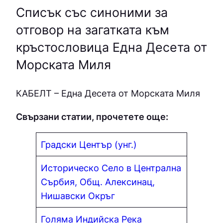
Списък със синоними за
отговор на загатката към
кръстословица Една Десета от
Морската Миля
КAБEЛТ – Една Десета от Морската Миля
Свързани статии, прочетете още:
Градски Център (унг.)
Историческо Село в Централна
Сърбия, Общ. Алексинац,
Нишавски Окръг
Голяма Индийска Река