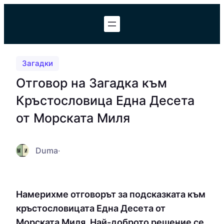
Към
съдържанието
Загадки
Отговор на Загадка към
Кръстословица Една Десета
от Морската Миля
Duma
·
Намерихме отговорът за подсказката към
кръстословицата Една Десета от
Морската Миля. Най-доброто решение се