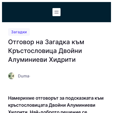
Към
съдържанието
Загадки
Отговор на Загадка към
Кръстословица Двойни
Алуминиеви Хидрити
Duma
·
Намерихме отговорът за подсказката към
кръстословицата Двойни Алуминиеви
Хидрити. Най-доброто решение се