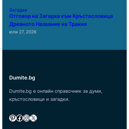
Загадки
Отговор на Загадка към Кръстословица
Древното Название на Тракия
юли 27, 2026
Dumite.bg
Dumite.bg е онлайн справочник за думи,
кръстословици и загадки.
Pinterest
Facebook
Instagram
X