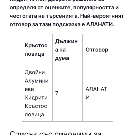
определя от оценките, популярността и
честотата на търсенията. Най-вероятният
отговор за тази подсказка е АЛАНАТИ.
Дължин
Кръстос
а на
Отговор
ловица
дума
Двойни
Алумини
еви
АЛАНАТ
7
Хидрити
И
Кръстос
ловица
Списък със синоними за