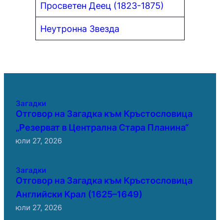
Просветен Деец (1823-1875)
Неутронна Звезда
Загадки
Отговор на Загадка към Кръстословица
„Резерват в Централна Стара Планина“
юли 27, 2026
Загадки
Отговор на Загадка към Кръстословица
Английски Крал (1625–1649)
юли 27, 2026