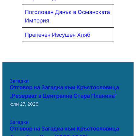
Поголовен Данък в Османската
Империя
Препечен Изсушен Хляб
Загадки
Отговор на Загадка към Кръстословица
„Резерват в Централна Стара Планина“
юли 27, 2026
Загадки
Отговор на Загадка към Кръстословица