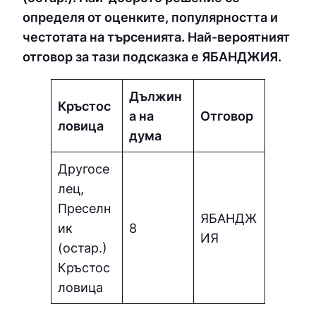
определя от оценките, популярността и
честотата на търсенията. Най-вероятният
отговор за тази подсказка е ЯБAНДЖИЯ.
Дължин
Кръстос
а на
Отговор
ловица
дума
Другосе
лец,
Преселн
ЯБAНДЖ
ик
8
ИЯ
(остар.)
Кръстос
ловица