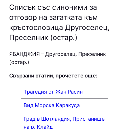
Списък със синоними за
отговор на загатката към
кръстословица Другоселец,
Преселник (остар.)
ЯБAНДЖИЯ – Другоселец, Преселник
(остар.)
Свързани статии, прочетете още:
Трагедия от Жан Расин
Вид Морска Каракуда
Град в Шотландия, Пристанище
на р. Клайд