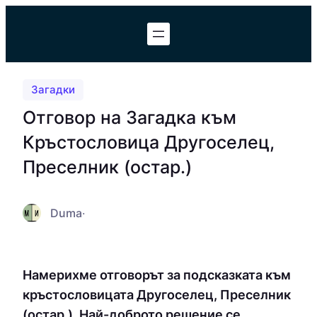
Към
съдържанието
Загадки
Отговор на Загадка към
Кръстословица Другоселец,
Преселник (остар.)
Duma
·
Намерихме отговорът за подсказката към
кръстословицата Другоселец, Преселник
(остар.). Най-доброто решение се