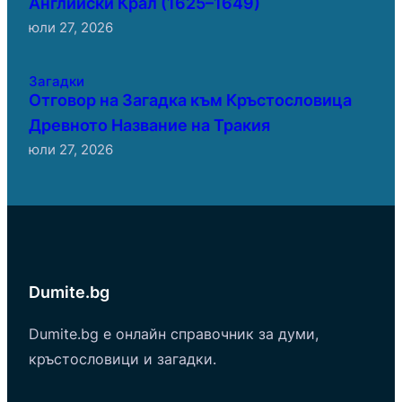
Английски Крал (1625–1649)
юли 27, 2026
Загадки
Отговор на Загадка към Кръстословица
Древното Название на Тракия
юли 27, 2026
Dumite.bg
Dumite.bg е онлайн справочник за думи,
кръстословици и загадки.