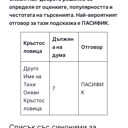
определя от оценките, популярността и
честотата на търсенията. Най-вероятният
отговор за тази подсказка е ПАСИФИК.
Дължин
Кръстос
а на
Отговор
ловица
дума
Друго
Име на
Тихи
ПАСИФИ
7
Океан
К
Кръстос
ловица
Списък със синоними за