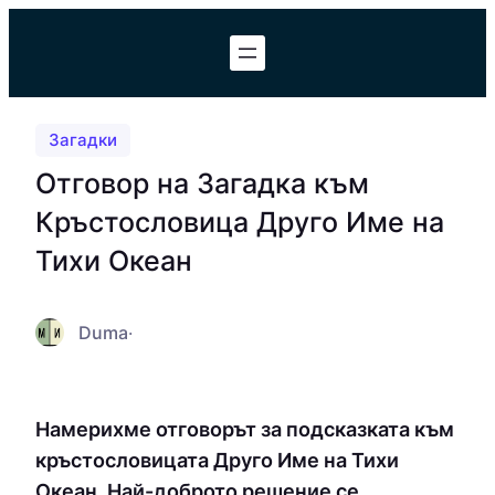
Към
съдържанието
Загадки
Отговор на Загадка към
Кръстословица Друго Име на
Тихи Океан
Duma
·
Намерихме отговорът за подсказката към
кръстословицата Друго Име на Тихи
Океан. Най-доброто решение се