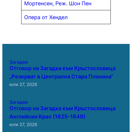
Мортенсен, Реж. Шон Пен
Опера от Хендел
Загадки
Отговор на Загадка към Кръстословица
„Резерват в Централна Стара Планина“
юли 27, 2026
Загадки
Отговор на Загадка към Кръстословица
Английски Крал (1625–1649)
юли 27, 2026