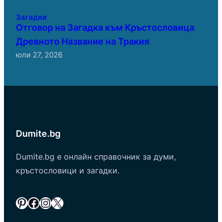
Загадки
Отговор на Загадка към Кръстословица
Древното Название на Тракия
юли 27, 2026
Dumite.bg
Dumite.bg е онлайн справочник за думи,
кръстословици и загадки.
Pinterest
Facebook
Instagram
X