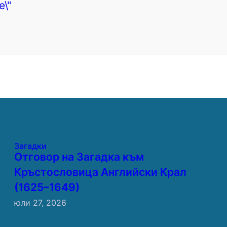
е\"
Загадки
Отговор на Загадка към
Кръстословица Английски Крал
(1625–1649)
юли 27, 2026