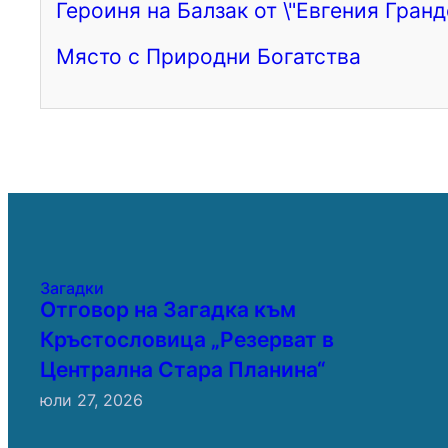
Героиня на Балзак от \"Евгения Гранд
Място с Природни Богатства
Загадки
Отговор на Загадка към
Кръстословица „Резерват в
Централна Стара Планина“
юли 27, 2026