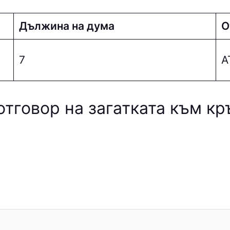
Дължина на дума
О
7
А
отговор на загатката към к