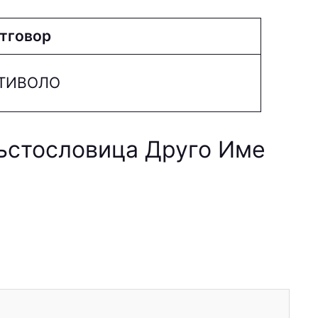
тговор
ТИВОЛО
ръстословица Друго Име