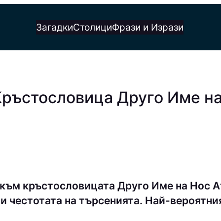
Загадки
Столици
Фрази и Изрази
Кръстословица Друго Име на
 към кръстословицата Друго Име на Нос А
и честотата на търсенията. Най-вероятния