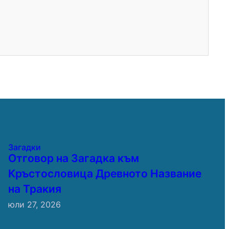
Загадки
Отговор на Загадка към
Кръстословица Древното Название
на Тракия
юли 27, 2026