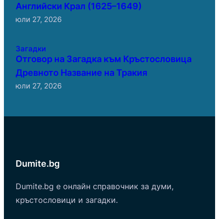
Английски Крал (1625–1649)
юли 27, 2026
Загадки
Отговор на Загадка към Кръстословица
Древното Название на Тракия
юли 27, 2026
Dumite.bg
Dumite.bg е онлайн справочник за думи,
кръстословици и загадки.