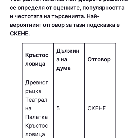
се определя от оценките, популярността
и честотата на търсенията. Най-
вероятният отговор за тази подсказка е
СКЕНЕ.
Дължин
Кръстос
а на
Отговор
ловица
дума
Древног
ръцка
Театрал
на
5
СКЕНЕ
Палатка
Кръстос
ловица