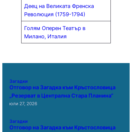
Деец на Великата Френска
Революция (1759-1794)
Голям Оперен Театър в
Милано, Италия
Загадки
Отговор на Загадка към Кръстословица
„Резерват в Централна Стара Планина“
юли 27, 2026
Загадки
Отговор на Загадка към Кръстословица