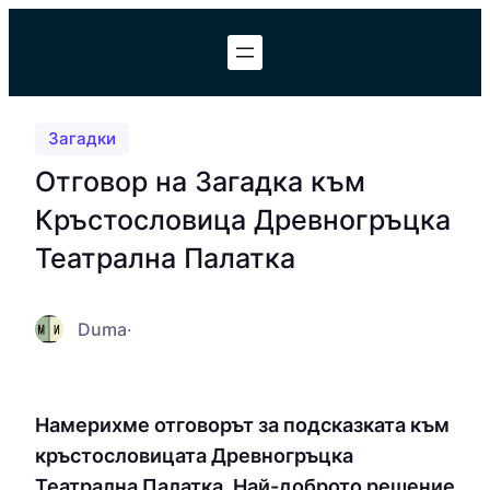
Към
съдържанието
Загадки
Отговор на Загадка към
Кръстословица Древногръцка
Театрална Палатка
Duma
·
Намерихме отговорът за подсказката към
кръстословицата Древногръцка
Театрална Палатка. Най-доброто решение