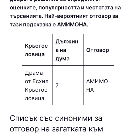
оценките, популярността и честотата на
търсенията. Най-вероятният отговор за
тази подсказка е AМИМOНA.
Дължин
Кръстос
а на
Отговор
ловица
дума
Драма
от Есхил
AМИМO
7
Кръстос
НA
ловица
Списък със синоними за
отговор на загатката към