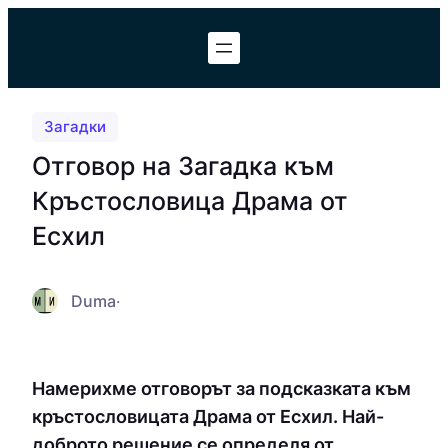
Към
съдържанието
Загадки
Отговор на Загадка към
Кръстословица Драма от
Есхил
Duma
·
Намерихме отговорът за подсказката към
кръстословицата Драма от Есхил. Най-
доброто решение се определя от