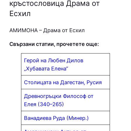
кръстословица Драма от
Есхил
AМИМOНA – Драма от Есхил
Свързани статии, прочетете още:
Герой на Любен Дилов
„Хубавата Елена“
Столицата на Дагестан, Русия
Древногръцки Философ от
Елея (340–265)
Ванадиева Руда (Минер.)