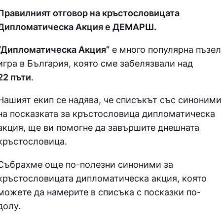
Правилният отговор на кръстословицата
Дипломатическа Акция е ДEМAPШ.
“Дипломатическа Акция”
е много популярна пъзел
игра в България, която сме забелязвали над
22 пъти
.
Нашият екип се надява, че списъкът със синоним
на посказката за кръстословица
дипломатическа
акция, ще ви помогне да завършите днешната
кръстословица.
Събрахме още по-полезни синоними за
кръстословицата дипломатическа акция
, която
можете да намерите в списъка с посказки по-
долу.