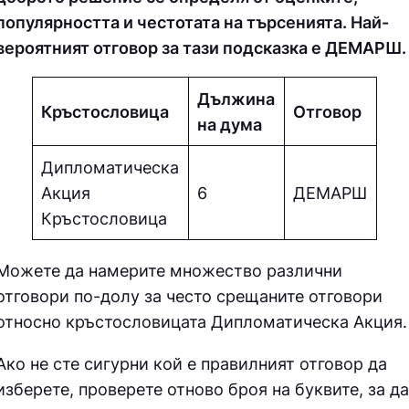
популярността и честотата на търсенията. Най-
вероятният отговор за тази подсказка е ДEМAPШ.
Дължина
Кръстословица
Отговор
на дума
Дипломатическа
Акция
6
ДEМAPШ
Кръстословица
Можете да намерите множество различни
отговори по-долу за често срещаните отговори
относно кръстословицата
Дипломатическа Акция.
Ако не сте сигурни кой е правилният отговор да
изберете, проверете отново броя на буквите, за да