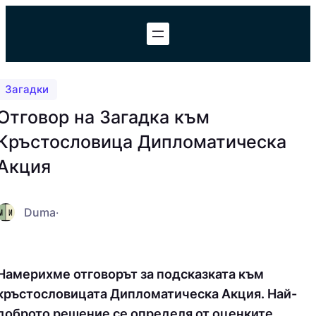
Към
съдържанието
Загадки
Отговор на Загадка към
Кръстословица Дипломатическа
Акция
Duma
·
Намерихме отговорът за подсказката към
кръстословицата Дипломатическа Акция. Най-
доброто решение се определя от оценките,