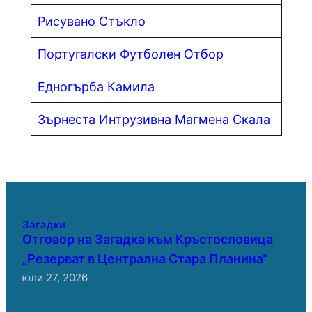
Рисувано Стъкло
Португалски Футболен Отбор
Едногърба Камила
Зърнеста Интрузивна Магмена Скала
Загадки
Отговор на Загадка към Кръстословица
„Резерват в Централна Стара Планина“
юли 27, 2026