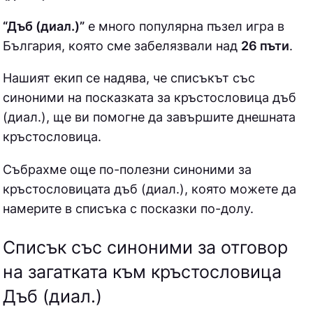
“Дъб (диал.)”
е много популярна пъзел игра в
България, която сме забелязвали над
26 пъти
.
Нашият екип се надява, че списъкът със
синоними на посказката за кръстословица
дъб
(диал.), ще ви помогне да завършите днешната
кръстословица.
Събрахме още по-полезни синоними за
кръстословицата дъб (диал.)
, която можете да
намерите в списъка с посказки по-долу.
Списък със синоними за отговор
на загатката към кръстословица
Дъб (диал.)